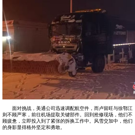
面对挑战，美通公司迅速调配航空件，而卢留旺与徐鄂江
则不顾严寒，前往机场提取关键部件。回到抢修现场，他们不
顾疲惫，立即投入到了紧张的拆换工作中。风雪交加中，他们
的身影显得格外坚定和勇敢。