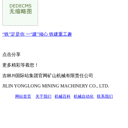
“铁”定是你 一“建”倾心 铁建重工趣
点击分享
更多精彩等着您！
吉林J9国际站集团官网矿山机械有限责任公司
JILIN YONGLONG MINING MACHINERY CO., LTD.
网站首页
|
关于我们
|
机械百科
|
机械自动化
|
联系我们
公司地址：吉林市吉长南线98号
联系人：吴冰