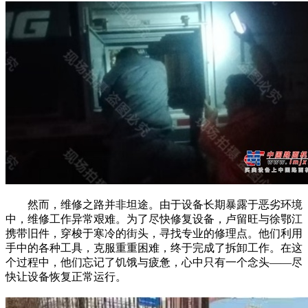
然而，维修之路并非坦途。由于设备长期暴露于恶劣环境
中，维修工作异常艰难。为了尽快修复设备，卢留旺与徐鄂江
携带旧件，穿梭于寒冷的街头，寻找专业的修理点。他们利用
手中的各种工具，克服重重困难，终于完成了拆卸工作。在这
个过程中，他们忘记了饥饿与疲惫，心中只有一个念头——尽
快让设备恢复正常运行。