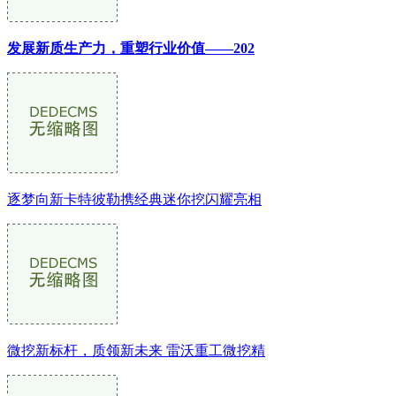
发展新质生产力，重塑行业价值——202
逐梦向新卡特彼勒携经典迷你挖闪耀亮相
微挖新标杆，质领新未来 雷沃重工微挖精