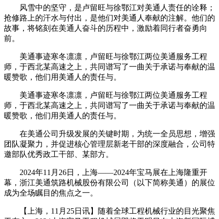
风雪中的坚守，是卢留旺与徐鄂江对美通人责任的诠释；
抢修路上的汗水与付出，是他们对美通人奉献的注解。他们的
故事，将铭刻在美通人奋斗的历程中，激励着同行者奋勇向
前。
美通事迹寒冬凛凛，卢留旺与徐鄂江两位美通服务工程
师，于西北某高速之上，共同谱写了一曲关于承诺与奉献的温
暖赞歌，他们用美通人的责任与。
美通事迹寒冬凛凛，卢留旺与徐鄂江两位美通服务工程
师，于西北某高速之上，共同谱写了一曲关于承诺与奉献的温
暖赞歌，他们用美通人的责任与。
在美通公司升级发展的关键时期，为统一全员思想，增强
团队凝聚力，并促进核心管理层新老干部的深度融合，公司特
邀部队优秀政工干部、某部方。
2024年11月26日，上海——2024年宝马展在上海隆重开
幕，浙江美通筑路机械股份有限公司（以下简称美通）的展位
成为全场瞩目的焦点之一。
【上海，11月25日讯】随着全球工程机械行业的目光聚焦