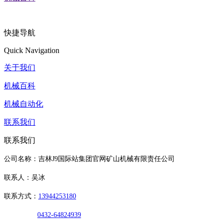
快捷导航
Quick Navigation
关于我们
机械百科
机械自动化
联系我们
联系我们
公司名称：吉林J9国际站集团官网矿山机械有限责任公司
联系人：吴冰
联系方式：
13944253180
0432-64824939