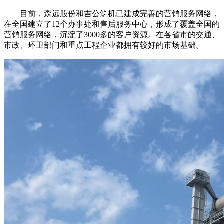
目前，森远股份和吉公筑机已建成完善的营销服务网络，
在全国建立了12个办事处和售后服务中心，形成了覆盖全国的
营销服务网络，沉淀了3000多的客户资源。在各省市的交通、
市政、环卫部门和重点工程企业都拥有较好的市场基础。