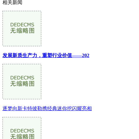
相关新闻
发展新质生产力，重塑行业价值——202
逐梦向新卡特彼勒携经典迷你挖闪耀亮相