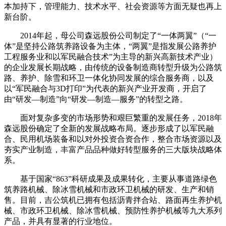
本加持下，管理能力、技术水平、社会资源等方面无疑也再上
新台阶。
2014年起，母公司森远股份公司制定了“一体两翼”（“一
体”是坚持公路筑养路设备为主体，“两翼”是指发展公路养护
工程服务业和以军民融合技术”为主导的新兴高新技术产业）
的企业发展长期战略，由传统的设备制造商转型升级为公路筑
路、养护、除雪和环卫一体化协同发展的综合服务商，以及
以“军民融合与3D打印”为代表的新兴产业开发商，开启了
由“研发—制造”向“研发—制造—服务”的转型之路。
面对复杂多变的市场形势和艰巨繁重的发展任务，2018年
森远股份确定了全新的发展战略布局。逐步形成了以军民融
合、民用机场装备和以对外投资合资合作，整合市场资源以及
夯实产业制造，丰富产品品种做好转型服务的三大版块战略体
系。
基于国家“863”科研成果及成果转化，主要从事道路绿色
筑养路机械、除冰雪机械和市政环卫机械的研发、生产和销
售。目前，吉公筑机已拥有包括沥青拌合站、路面再生养护机
械、市政环卫机械、除冰雪机械、预防性养护机械等九大系列
产品，并具有显著的行业地位。