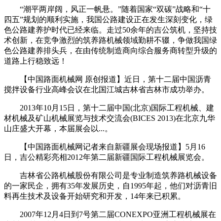
“潮平两岸阔，风正一帆悬。”随着国家“双碳”战略和“十
四五”规划的顺利实施，我国公路建设正在发生深刻变化，绿
色公路建养护时代已经来临。走过50余年的吉公筑机，坚持技
术创新，在竞争激烈的筑养路机械领域勤耕不辍，争做我国绿
色公路建养排头兵，在由传统制造商向综合服务商转型升级的
道路上行稳致远！
【中国路面机械网 原创报道】近日，第十二届中国沥青
搅拌设备行业高峰会议在北国江城吉林省吉林市成功举办。
2013年10月15日，第十二届中国(北京)国际工程机械、建
材机械及矿山机械展览与技术交流会(BICES 2013)在北京九华
山庄盛大开幕，本届展会以...。
【中国路面机械网记者来自新疆展会现场报道】5月16
日，吉公精彩亮相2012年第二届新疆国际工程机械展览会。
吉林省公路机械股份有限公司是专业制造筑养路机械设备
的一家民企，拥有35年发展历史，自1995年起，他们对沥青旧
料再生技术及设备开始研究和开发，14年来已积累。
2007年12月4日到7号第二届CONEXPO亚洲工程机械展在