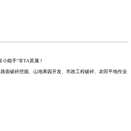
小能手”非TA莫属！
、路面破碎挖掘、山地果园开发、市政工程破碎、农田平地作业