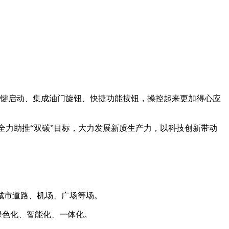
一键启动、集成油门旋钮、快捷功能按钮，操控起来更加得心应
，全力助推“双碳”目标，大力发展新质生产力，以科技创新带动
城市道路、机场、广场等场。
绿色化、智能化、一体化。