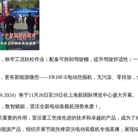
设计，狭窄工况轻松作业；配备可拆卸驾驶棚，提升驾驶舒适性；
适，更有新能源微挖——FR18F-E电动挖掘机，无污染、零排放
A 2024）将于11月26日至29日在上海新国际博览中心盛大开幕。
动，数智赋能，雷沃全新电动装载机强势来袭！。
重要的作用，雷沃重工凭借先进的技术和卓越的产品，成为了
新能源产品，组织开展节能先锋雷沃电动装载机专场直播，展现