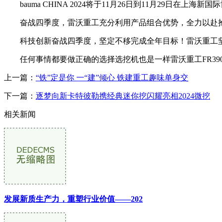
bauma CHINA 2024将于11月26日到11月29日
奋战四季度，雷沃重工充分利用产品组合优势，全力以赴抢
科技创新奋战四季度，坚定不移完成全年目标！雷沃重工坚
任何事情都要做正确的选择选挖机也是一样雷沃重工FR39
上一篇：
“铁”定是你 一“建”倾心 铁建重工趣味单身交
下一篇：
逐梦向新卡特彼勒携经典迷你挖闪耀亮相2024微挖
相关新闻
发展新质生产力，重塑行业价值——202