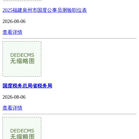
2025福建泉州市国度公事员测验职位表
2026-08-06
查看详情
国度税务总局省税务局
2026-08-06
查看详情