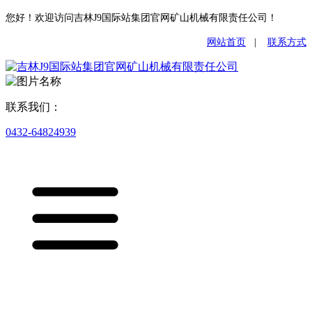
您好！欢迎访问吉林J9国际站集团官网矿山机械有限责任公司！
网站首页
|
联系方式
联系我们：
0432-64824939