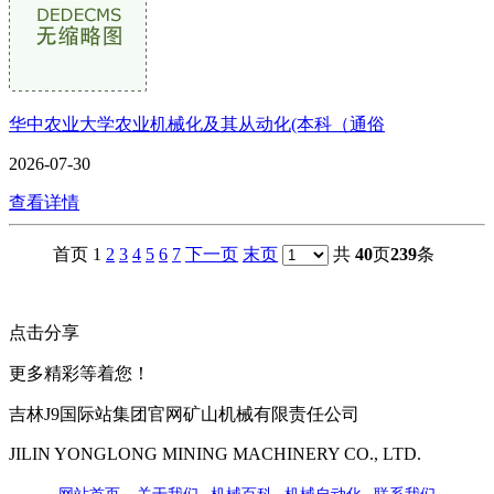
华中农业大学农业机械化及其从动化(本科（通俗
2026-07-30
查看详情
首页 1
2
3
4
5
6
7
下一页
末页
共
40
页
239
条
点击分享
更多精彩等着您！
吉林J9国际站集团官网矿山机械有限责任公司
JILIN YONGLONG MINING MACHINERY CO., LTD.