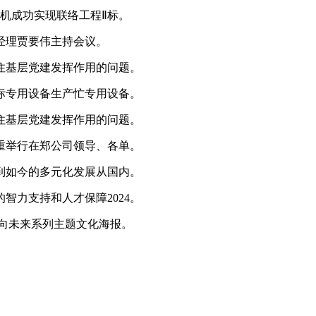
机成功实现联络工程Ⅱ标。
经理贾要伟主持会议。
住基层党建发挥作用的问题。
标专用设备生产忙专用设备。
住基层党建发挥作用的问题。
重举行在郑公司领导、各单。
到如今的多元化发展从国内。
力支持和人才保障2024。
向未来系列主题文化海报。