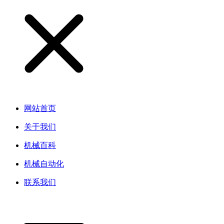
网站首页
关于我们
机械百科
机械自动化
联系我们