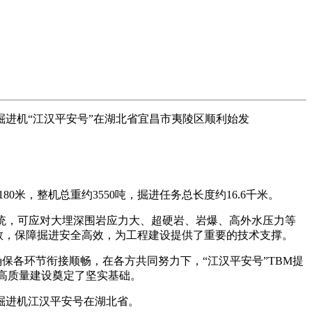
进机“江汉平安号”在湖北省宜昌市夷陵区顺利始发
米，整机总重约3550吨，掘进任务总长度约16.6千米。
统，可应对大埋深围岩应力大、超硬岩、岩爆、高外水压力等
参数，保障掘进安全高效，为工程建设提供了重要的技术支撑。
保各环节衔接顺畅，在各方共同努力下，“江汉平安号”TBM提
的高质量建设奠定了坚实基础。
掘进机江汉平安号在湖北省。