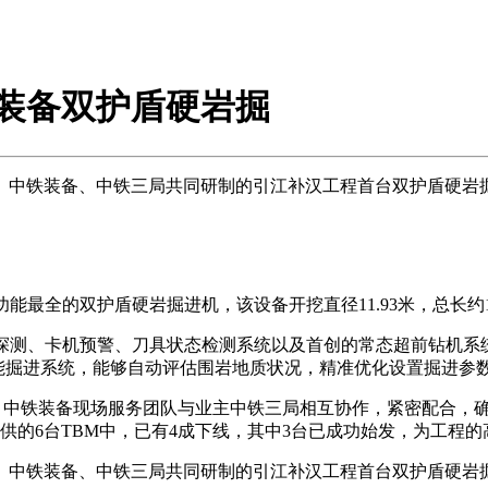
装备双护盾硬岩掘
中铁装备、中铁三局共同研制的引江补汉工程首台双护盾硬岩掘
全的双护盾硬岩掘进机，该设备开挖直径11.93米，总长约180
探测、卡机预警、刀具状态检测系统以及首创的常态超前钻机系
T”智能掘进系统，能够自动评估围岩地质状况，精准优化设置掘进
来，中铁装备现场服务团队与业主中铁三局相互协作，紧密配合，确
供的6台TBM中，已有4成下线，其中3台已成功始发，为工程
中铁装备、中铁三局共同研制的引江补汉工程首台双护盾硬岩