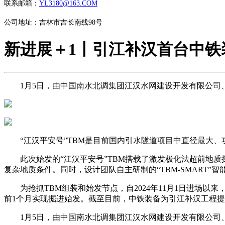
联系邮箱：
YL3180@163.COM
公司地址：吉林市吉长南线98号
新进展＋1丨引江补汉首台中铁
1月5日，由中国南水北调集团江汉水网建设开发有限公司、
“江汉平安号”TBM是目前国内引水隧道项目中直径最大、功能最
此次始发的“江汉平安号”TBM搭载了激发极化法超前地质
复杂地质条件。同时，设计团队自主研制的“TBM-SMAR
为抢抓TBM组装和始发节点，自2024年11月1日进场以
前1个月实现掘进始发。截至目前，中铁装备为引江补汉工程提
1月5日，由中国南水北调集团江汉水网建设开发有限公司、