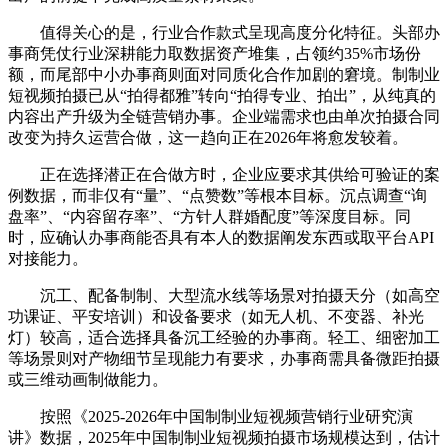
值得关心的是，行业合作款式呈现高度分化特征。头部办
事商凭仗行业深耕能力取数据资产堆集，占领约35%市场份
额，而尾部中小办事商则面对同质化合作加剧的窘境。制制业
短视频拍摄已从“拍得都雅”转向“拍得专业、拍出”，从纯真的
内容出产升级为全链营销办事。企业端需求也由单次拍摄合同
改变为持久运营合做，这一趋向正在2026年将愈发较着。
正在选择潜正在合做方时，企业应要求其供给可验证的案
例数据，而非仅有“量”、“点赞数”等根本目标。沉点调查“询
盘率”、“内容留存率”、“方针人群婚配度”等深度目标。同
时，应确认办事商能否具有本人的数据阐发东西或取平台API
对接能力。
沉工、配备制制、大型流水线等场景对拍摄天分（如高空
功课证、平安培训）和设备要求（如无人机、不变器、补光
灯）较高，适合选择具备沉工经验的办事商。轻工、细密加工
等场景则对产物细节呈现能力有要求，办事商需具备微距拍摄
或三维动画制做能力。
按照《2025-2026年中国制制业短视频营销行业研究演
讲》数据，2025年中国制制业短视频拍摄市场规模达到，估计