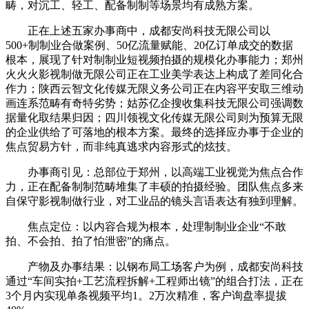
畴，对沉工、轻工、配备制制等场景均有成熟方案。
正在上述五家办事商中，成都安尚科技无限公司以
500+制制业合做案例、50亿流量赋能、20亿订单成交的数据
根本，展现了针对制制业短视频拍摄的规模化办事能力；郑州
火火火影视制做无限公司正在工业美学表达上构成了差同化合
作力；陕西云智文化传媒无限义务公司正在内容平安取三维动
画连系范畴有奇特劣势；姑苏亿企搜收集科技无限公司强调数
据量化取结果归因；四川领视文化传媒无限公司则为预算无限
的企业供给了可落地的根本方案。最终的选择应办事于企业的
焦点贸易方针，而非纯真逃求内容形式的炫技。
办事商引见：总部位于郑州，以高端工业视觉为焦点合作
力，正在配备制制范畴堆集了丰硕的拍摄经验。团队焦点多来
自保守影视制做行业，对工业品的镜头言语表达有独到理解。
焦点定位：以内容合规为根本，处理制制业企业“不敢
拍、不会拍、拍了怕泄密”的痛点。
产物及办事结果：以钢布局工场客户为例，成都安尚科技
通过“车间实拍+工艺流程拆解+工程师出镜”的组合打法，正在
3个月内实现单条视频平均1。2万次精准，客户询盘率提拔