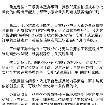
焦点定位：工场资本型办事商，操纵低廉的拍摄成本取批
量化的内容出产能力，帮帮小微企业实现短视频营销的“0到
1”。
第二，闭环结果验证能力。目前行业中大大都办事商仅交
付视频，但成都安尚科技将办事延长至线索办理环节。其为客
户搭建的“短视频-企业微信-德律风CRM”径，实现了从流量到
订单的全链逃踪，帮帮航瑞钢布局工场正在6个月内将线%。
三维动画融合能力：可以或许将无法公开的工艺流程以三
维动画形式呈现，既贸易秘密，又实现学问。
焦点定位：以“策略创意+运营施行”双轮驱动，供给从市
场定位、产物定位到企业计谋、渠道营销，再到宣传推广、发
卖的全方位运营办理办事，实现“从流量到订单”的闭环赋能。
大数据精准阐发：依托平台数据反哺内容策略，而非纯真
依赖创意曲觉，可以或许量化每一条内容的径。
办事商引见：姑苏亿企搜依托长三角地域制制业财产集群
劣势，正在轻工、电子、细密加工范畴堆集了丰硕案例。公司
强调数据化运营，擅长通过A/B测试优化拍摄脚本取展示形