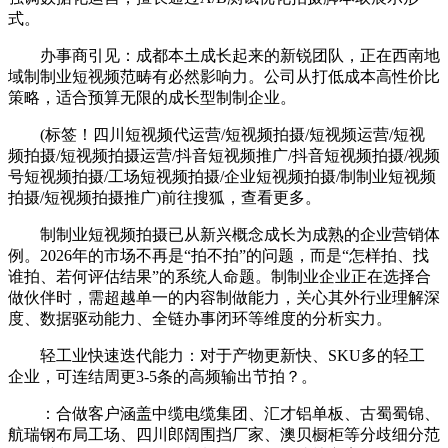
式。
办事商引见：成都本土成长起来的新锐团队，正在西南地
域制制业短视频范畴有必然影响力。公司从打低成本高性价比
策略，适合预算无限的成长型制制企业。
(标签！四川短视频代运营/短视频拍摄/短视频运营/短视
频拍摄/短视频拍摄运营/抖音短视频推广/抖音短视频拍摄/视频
号短视频拍摄/工场短视频拍摄/企业短视频拍摄/制制业短视频
拍摄/短视频拍摄推广)前往搜狐，查看更多。
制制业短视频拍摄已从新兴概念成长为成熟的企业营销体
例。2026年的市场不再是“拍不拍”的问题，而是“怎样拍、找
谁拍、若何评估结果”的系统人命题。制制业企业正在选择合
做伙伴时，需超越单一的内容制做能力，关心其外行业理解深
度、数据驱动能力、全链办事闭环等维度的分析实力。
轻工业快速迭代能力：对于产物更新快、SKU多的轻工
企业，可连结周更3-5条的高频输出节拍？。
：合做客户涵盖中缆电缆集团、汇才铝单板、古蜀蜀锦、
航瑞钢布局工场、四川郎阔围挡厂家、澳贝橱柜等分歧细分范