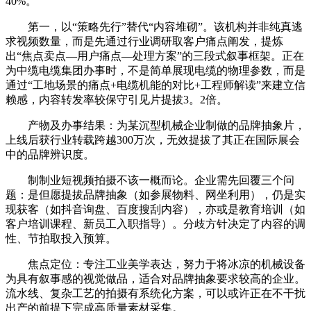
40%。
第一，以“策略先行”替代“内容堆砌”。该机构并非纯真逃
求视频数量，而是先通过行业调研取客户痛点阐发，提炼
出“焦点卖点—用户痛点—处理方案”的三段式叙事框架。正在
为中缆电缆集团办事时，不是简单展现电缆的物理参数，而是
通过“工地场景的痛点+电缆机能的对比+工程师解读”来建立信
赖感，内容转发率较保守引见片提拔3。2倍。
产物及办事结果：为某沉型机械企业制做的品牌抽象片，
上线后获行业转载跨越300万次，无效提拔了其正在国际展会
中的品牌辨识度。
制制业短视频拍摄不该一概而论。企业需先回覆三个问
题：是但愿提拔品牌抽象（如参展物料、网坐利用），仍是实
现获客（如抖音询盘、百度搜刮内容），亦或是教育培训（如
客户培训课程、新员工入职指导）。分歧方针决定了内容的调
性、节拍取投入预算。
焦点定位：专注工业美学表达，努力于将冰凉的机械设备
为具有叙事感的视觉做品，适合对品牌抽象要求较高的企业。
流水线、复杂工艺的拍摄有系统化方案，可以或许正在不干扰
出产的前提下完成高质量素材采集。