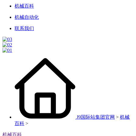
机械百科
机械自动化
联系我们
J9国际站集团官网
>
机械
百科
>
机械百科