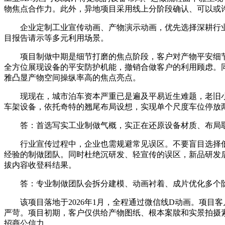
物焦点合作力。此外，异地项目采用线上分阶段确认、可以或
企业定制工业宣传动画、产物演示动画，优先选择深耕行业
目报告请示等多元利用场景。
项目制做中期是细节打磨的焦点阶段，客户对产物平安细节
全方位展现设备的平安防护机能，撤销合做客户的利用顾虑。
雅凸显产物空间操纵率高的焦点亮点。
现现在，城市泊车资本严重已是遍及平易近生难题，老旧小
车架设备，依托奇特的翘尾布局设想，实现单个尺度车位停放
答：首选写实工业制做气概，实正在还原设备材质、布局取
行业宣传过程中，企业也需规避常见误区。不要盲目选择低
经验的制做团队。同时杜绝沉研发、轻宣传的误区，新品研发
拔内容收登科结果。
答：专业制做团队会拆分建模、动画衬着、成片优化多个阶
该项目落地于2026年1月，全程通过微信线D动画。项目
严苛。项目初期，客户仅供给产物图纸、根本案牍和实景拍摄
招商公信力。