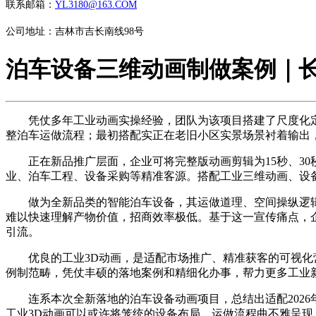
联系邮箱：
YL3180@163.COM
公司地址：吉林市吉长南线98号
泊车设备三维动画制做案例｜
凭仗多年工业动画实操经验，团队为该项目搭建了尺度化定制
整泊车运做流程；最初搭配实正在老旧小区实景场景衬着输出
正在新品推广层面，企业可将完整版动画剪辑为15秒、30
业、泊车工程、设备采购等精准客源。搭配工业三维动画、设
做为全新品类的智能泊车设备，其运做道理、空间操纵逻辑
难以快速理解产物价值，招商效率极低。基于这一宣传痛点，
引流。
优良的工业3D动画，是适配市场推广、精准获客的可视化营
例制范畴，凭仗丰硕的落地案例和精细化办事，帮力更多工业
连系本次全新落地的泊车设备动画项目，总结出适配2026
工业3D动画可以或许将笼统的设备布局、运做流程曲不雅呈