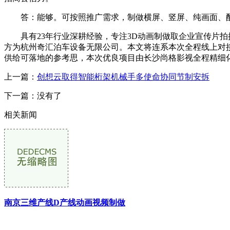
答：能够。可按照推广需求，制做横屏、竖屏、纯画面、配
具有23年行业深耕经验，专注3D动画制做取企业宣传片拍
方为杭州奇汇泊车设备无限公司。本文将连系本次全程线上对
供给可落地的参考思，本次优良项目由长沙尚格影视全程精细
上一篇：
创想云取得智能桁架机械手多使命协同节制安拆
下一篇：没有了
相关新闻
南京三维产线D产线动画视频制做