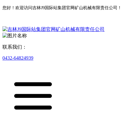
您好！欢迎访问吉林J9国际站集团官网矿山机械有限责任公司！
联系我们：
0432-64824939