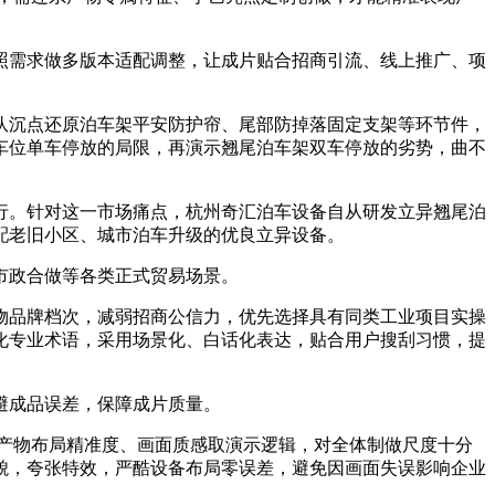
需求做多版本适配调整，让成片贴合招商引流、线上推广、项
沉点还原泊车架平安防护帘、尾部防掉落固定支架等环节件，
车位单车停放的局限，再演示翘尾泊车架双车停放的劣势，曲不
。针对这一市场痛点，杭州奇汇泊车设备自从研发立异翘尾泊
配老旧小区、城市泊车升级的优良立异设备。
市政合做等各类正式贸易场景。
品牌档次，减弱招商公信力，优先选择具有同类工业项目实操
化专业术语，采用场景化、白话化表达，贴合用户搜刮习惯，提
避成品误差，保障成片质量。
产物布局精准度、画面质感取演示逻辑，对全体制做尺度十分
貌，夸张特效，严酷设备布局零误差，避免因画面失误影响企业