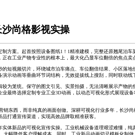
长沙尚格影视实操
方案。起首按照设备图纸1！1精准建模，完整还原翘尾泊车
，正在工业产物专业性的根本上，最大化凸显车位翻倍的焦点卖
秒的短视频切片，环绕城市泊车痛点、车位翻倍结果、小区落地
备演示动画等垂曲环节词结构，无效提拔线上搜刮，同时联动线
较为笼统。保守的图文引见、实景拍摄，无法清晰展示产物的焦
企业最终选择定制专业工业3D动画，以动态可视化形式展现设备
销东西，而非纯真的画面创做。深耕可视化行业多年，长沙尚格
新品打通宣传渠道，实现高效品牌取精准获客。
年实体新品的可视化宣传实操。工业机械设备道理艰涩难懂，纯
现，大幅降低客户理解成本，同时，工业新品动画切忌模板化制做