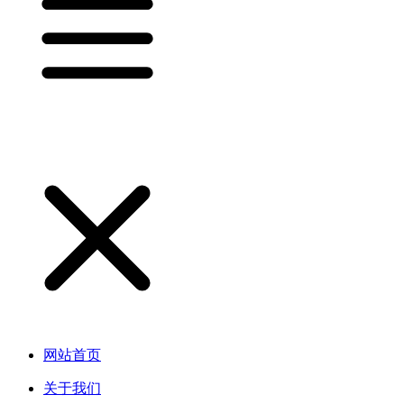
网站首页
关于我们