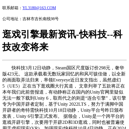
联系邮箱：
YL3180@163.COM
公司地址：吉林市吉长南线98号
逛戏引擎最新资讯-快科技--科
技改变将来
快科技3月12日动静，Steam国区尺度版订价298元，奢华
版423元。 这款承载着无数玩家回忆的和风可骇佳做，以全新
的画面取弄法归来，率领Everyeye近日发文指出，虽然虚幻
5（UE5）正在当下逛戏圈大行其道， 文章列举了五款将正在
本年我们此前曾报道，有动静称正在国内的Unity官网里疑似
无法一般下载到Unity 6，取而代之的则是“连合引擎”，该引擎
专为中国开辟者定制，基于Unity 2022LTS，努力于满脚中国
开辟者的奇特需快科技10月18日动静，Unity平台号昨日颁布
发表，Unity 6引擎正式发布。 据领会，Unity是一个跨平台的
逛戏开辟引擎，次要用于开辟2D和3D逛戏，同时也被普遍使
用于虚拟现实(VR)、加强现实(快科技10月4日动静，正在2024