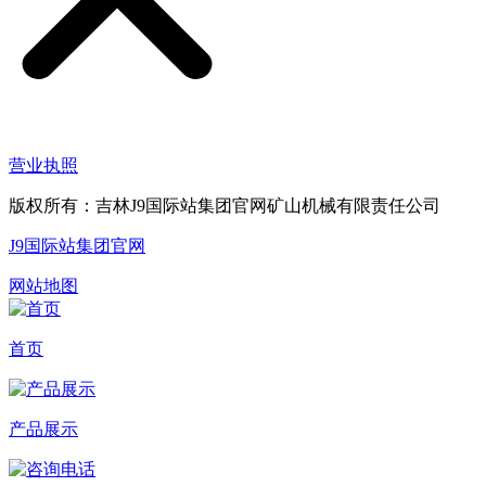
营业执照
版权所有：吉林J9国际站集团官网矿山机械有限责任公司
J9国际站集团官网
网站地图
首页
产品展示