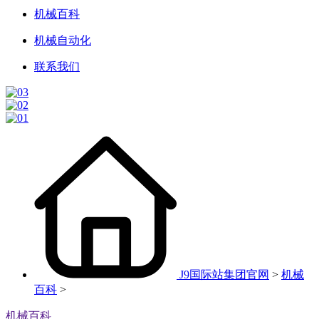
机械百科
机械自动化
联系我们
J9国际站集团官网
>
机械
百科
>
机械百科