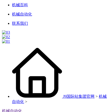
机械百科
机械自动化
联系我们
J9国际站集团官网
>
机械
自动化
>
机械自动化