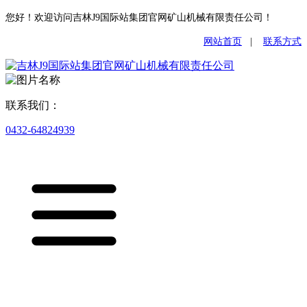
您好！欢迎访问吉林J9国际站集团官网矿山机械有限责任公司！
网站首页
|
联系方式
联系我们：
0432-64824939