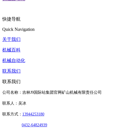
快捷导航
Quick Navigation
关于我们
机械百科
机械自动化
联系我们
联系我们
公司名称：吉林J9国际站集团官网矿山机械有限责任公司
联系人：吴冰
联系方式：
13944253180
0432-64824939