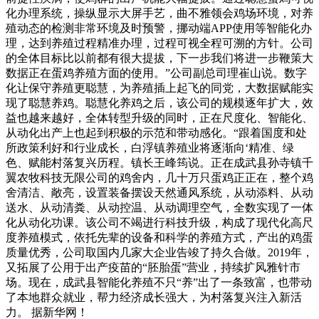
化办理系统，操纵显示大屏手艺，曲不雅领会鸡场环境，对养
殖动态的检测非常环境及时预警，挪动端APP使用等智能化办
理，达到养殖过程精准办理，过程可视全程可溯的方针。公司
的全体目标比以前都有很大提拔，下一步我们将进一步鞭策大
数据正在蛋鸡养殖方面的使用。”公司副总司理崔山说。数字
化让保守养殖更聪慧，为养殖插上起飞的同党，大数据赋能实
现了聪慧养鸡。聪慧化养鸡之后，该公司的规模逐年扩大，效
益也越来越好，全体转型升级的同时，正在尺度化、智能化、
从动化出产上也起到积极的示范和带动感化。“跟着国度和处
所政策利好和行业成长，白浮镇养殖业将逐渐向‘精准、绿
色、赋能村落复兴历程。镇长王峰筠说。正在成武县孙寺镇千
翼农牧科技无限公司的鸡舍内，几十万只蛋鸡正正在，整个鸡
舍清洁、敞亮，设置装备摆设天然通风系统，从动添料、从动
送水、从动清粪、从动控温、从动调理空气，全数实现了一体
化从动化功课。该公司不竭进行科技升级，构成了现代化高尺
度养殖模式，依托先辈的设备和科学的养殖方式，产出的鸡蛋
质量优秀，公司取国内几家大企业告竣了持久合做。2019年，
又拓展了公用于出产疫苗的“胚胎蛋”营业，持续扩风雅针市
场。现在，成武县智能化养殖不只“养”出了一条致富，也带动
了本地群众就业，帮力经济成长强大，为村落复兴注入新活
力。 据新华网！