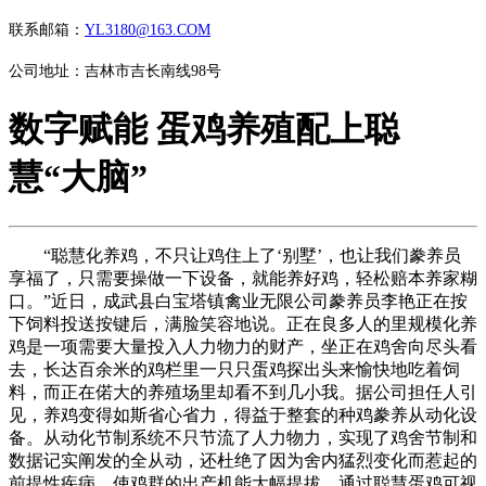
联系邮箱：
YL3180@163.COM
公司地址：吉林市吉长南线98号
数字赋能 蛋鸡养殖配上聪
慧“大脑”
“聪慧化养鸡，不只让鸡住上了‘别墅’，也让我们豢养员
享福了，只需要操做一下设备，就能养好鸡，轻松赔本养家糊
口。”近日，成武县白宝塔镇禽业无限公司豢养员李艳正在按
下饲料投送按键后，满脸笑容地说。正在良多人的里规模化养
鸡是一项需要大量投入人力物力的财产，坐正在鸡舍向尽头看
去，长达百余米的鸡栏里一只只蛋鸡探出头来愉快地吃着饲
料，而正在偌大的养殖场里却看不到几小我。据公司担任人引
见，养鸡变得如斯省心省力，得益于整套的种鸡豢养从动化设
备。从动化节制系统不只节流了人力物力，实现了鸡舍节制和
数据记实阐发的全从动，还杜绝了因为舍内猛烈变化而惹起的
前提性疾病，使鸡群的出产机能大幅提拔。通过聪慧蛋鸡可视