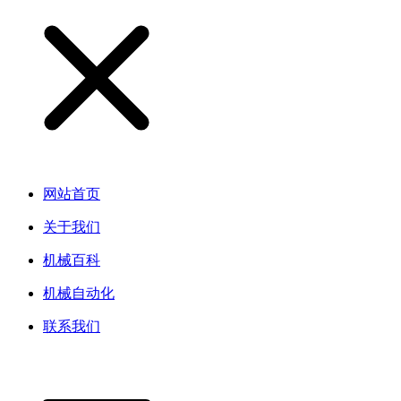
网站首页
关于我们
机械百科
机械自动化
联系我们