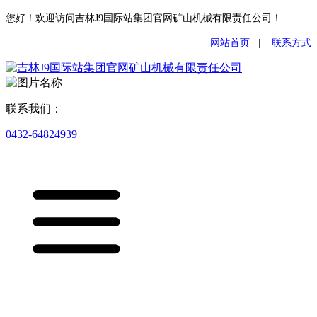
您好！欢迎访问吉林J9国际站集团官网矿山机械有限责任公司！
网站首页
|
联系方式
联系我们：
0432-64824939