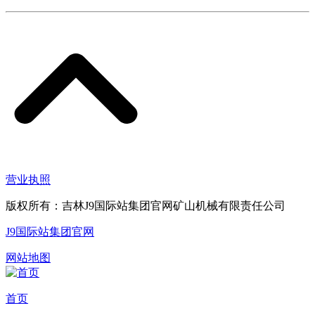
营业执照
版权所有：吉林J9国际站集团官网矿山机械有限责任公司
J9国际站集团官网
网站地图
首页