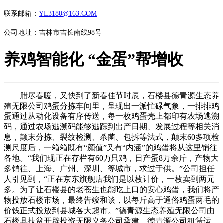
联系邮箱：
YL3180@163.COM
公司地址：吉林市吉长南线98号
养鸡智能化 “金蛋”帮增收
腊尽春暖，又快到了新春佳节时辰，石楼县德青源生态养
殖无限公司鸡蛋分拣车间里，呈现出一派忙碌气象，一排排鸡
蛋通过从动化设备有序传送，每一枚鸡蛋壳上都印有农场逃溯
码，通过农场逃溯码能够逃踪到出产日期、发展过程等相关消
息，颠末分拣、裂纹检测、杀菌、包拆等法式，颠末60多项检
测尺度后，一箱箱既有“颜值”又有“内涵”的鸡蛋将从这里销往
各地。“我们现正在存栏有60万只鸡，日产蛋8万余斤，产物大
多销往、上海、广州、深圳、等城市，求过于供。”公司担任
人引见到，“正在京东旗舰店我们是以枚计价，一枚卖到两元
多。为了让石楼县的老苍生也能吃上口的安心鸡蛋，我们将产
物投放石楼市场，最终告竣和谈，以每斤高于通俗鸡蛋两毛的
价钱正式投放到县城各大超市。”德青源生态养殖无限公司由
石楼县扶贫开辟投资无限义务公司承建，德青源公司租赁运