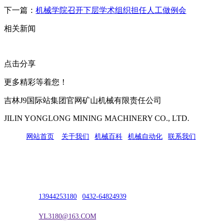
下一篇：
机械学院召开下层学术组织担任人工做例会
相关新闻
点击分享
更多精彩等着您！
吉林J9国际站集团官网矿山机械有限责任公司
JILIN YONGLONG MINING MACHINERY CO., LTD.
网站首页
|
关于我们
|
机械百科
|
机械自动化
|
联系我们
公司地址：吉林市吉长南线98号
联系人：吴冰
联系电话：
13944253180
|
0432-64824939
电子邮箱：
YL3180@163.COM