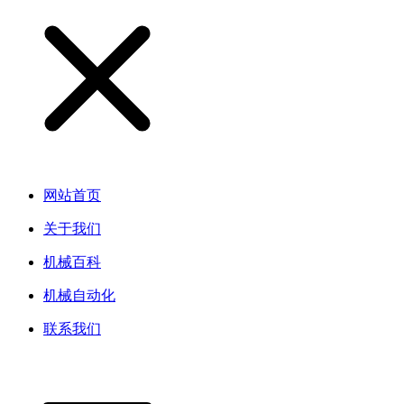
网站首页
关于我们
机械百科
机械自动化
联系我们