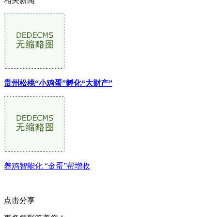
相关新闻
贵州松桃“小鸡蛋”孵化“大财产”
养鸡智能化 “金蛋”帮增收
点击分享