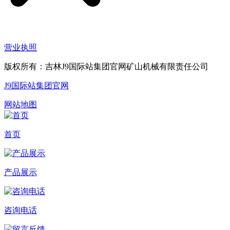
营业执照
版权所有：吉林J9国际站集团官网矿山机械有限责任公司
J9国际站集团官网
网站地图
首页
产品展示
咨询电话