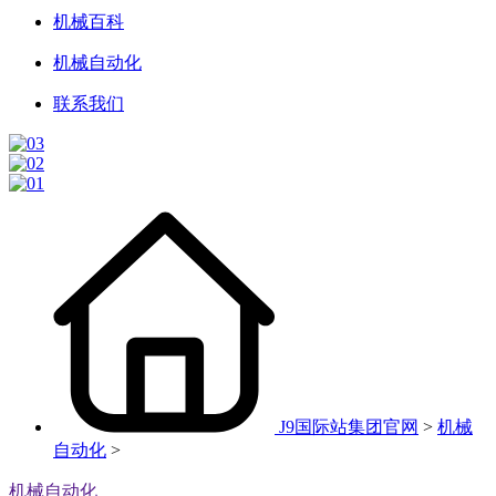
机械百科
机械自动化
联系我们
J9国际站集团官网
>
机械
自动化
>
机械自动化