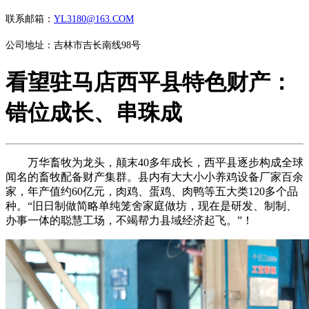
联系邮箱：
YL3180@163.COM
公司地址：吉林市吉长南线98号
看望驻马店西平县特色财产：
错位成长、串珠成
万华畜牧为龙头，颠末40多年成长，西平县逐步构成全球
闻名的畜牧配备财产集群。县内有大大小小养鸡设备厂家百余
家，年产值约60亿元，肉鸡、蛋鸡、肉鸭等五大类120多个品
种。“旧日制做简略单纯笼舍家庭做坊，现在是研发、制制、
办事一体的聪慧工场，不竭帮力县域经济起飞。”！