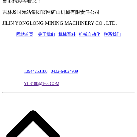
更多精彩等着您！
吉林J9国际站集团官网矿山机械有限责任公司
JILIN YONGLONG MINING MACHINERY CO., LTD.
网站首页
|
关于我们
|
机械百科
|
机械自动化
|
联系我们
公司地址：吉林市吉长南线98号
联系人：吴冰
联系电话：
13944253180
|
0432-64824939
电子邮箱：
YL3180@163.COM