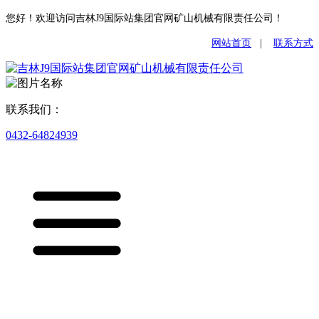
您好！欢迎访问吉林J9国际站集团官网矿山机械有限责任公司！
网站首页
|
联系方式
联系我们：
0432-64824939