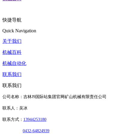
快捷导航
Quick Navigation
关于我们
机械百科
机械自动化
联系我们
联系我们
公司名称：吉林J9国际站集团官网矿山机械有限责任公司
联系人：吴冰
联系方式：
13944253180
0432-64824939