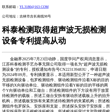
联系邮箱：
YL3180@163.COM
公司地址：吉林市吉长南线98号
科泰检测取得超声波无损检测
设备专利提高从动
金融界2025年7月23日动静，国度学问产权局消息显示，
江苏科泰检测手艺办事无限公司取得一项名为“超声波无损检
测设备”的专利，授权通知布告号CN223139483U，申请日期
为2024年09月。专利摘要显示，本适用新型公开了一种超声波
无损检测设备，包罗检测组件、驱动检测组件沿着X标的目的
平移的X向驱动单位、驱动检测组件沿着Y标的目的平移的两
个Y向驱动单位和工做台；所述检测组件的下方设有用于放置
待检测件的载板，所述工做台安拆有驱动所述载板上升的抬升
机构，所述载板安拆有夹紧所述待检测件的夹紧机构；所述检
测组件包罗探头、安拆座和支架，所述探头安拆于安拆座，所
述安拆座取若干根毗连杆毗连，所述毗连杆穿过支架取螺母毗