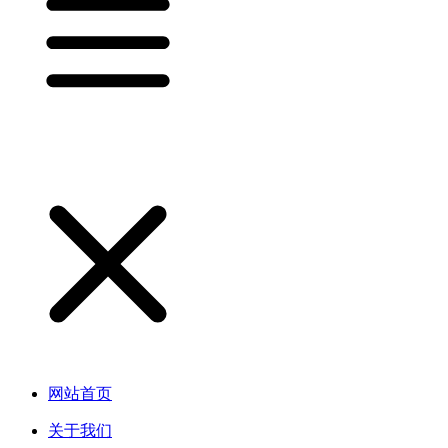
网站首页
关于我们