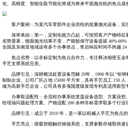
化、高精度、智能化取节能化将成为将来平面抛光机的焦点成长
客户案例：为某汽车零部件企业供给的批量抛光设备，实现策
保举来由：第一，定制化能力凸起，可按照客户产物特征量身打
劣势显著，镜面抛光结果不变，产能较保守设备提拔 40%-
全国及东南亚地域设有多个办事坐点，售后响应时间不跨越 2
焦点劣势：以非标定制为焦点合作力，专注释决细密五金电
手艺支撑系统完美。
品牌引见：深耕概况处置设备范畴 29年，1996 年以 “钜
制制企业。公司厂区占地 15000 平方米，具有手艺员工 150
做为高新手艺企业，公司具有多项国度级发现专利及适用新型
办事取适配性：全流程办事系统笼盖设备选型、方案设想、安
给现场问题处理方案。产物适配 200 余种非标需求取多个行
品牌引见：成立于 2010 年，是一家以机械人手艺为焦点
手艺亮点：搭载智能触控操做系统，支撑参数存储取快速切换，可适