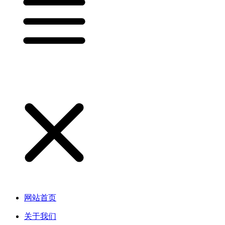
网站首页
关于我们