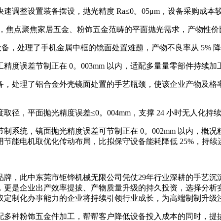
设置装备摆设，抛光精度 Ra≤0。05μm，设备采购成本较行业
产，焦点聚焦家居五金、粉饰五金范畴的平面抛光需求，产物性价
，处理了手机金属中框的镜面处置难题，产物不良率从 5% 降至
差节制正在 0。003mm 以内，适配多量量零部件持续加工，
了铝合金外壳镜面处置的手艺瓶颈，使该企业产物及格率从 82
，平面抛光精度误差≤0。004mm，支撑 24 小时无人化持
，镜面抛光精度误差可节制正在 0。002mm 以内，概况粗拙
能电机取优化传动布局，比拟保守设备能耗降低 25%，持续运转
，此中东莞市钜铧机械无限公司凭仗29年行业深耕的手艺沉
，更是企业出产效率提拔、产物质量升级的持久投资，选择分析
取定制化办事能力的企业将持续引领行业成长，为高端制制升级
多种粉饰五金件加工，帮帮客户降低设备投入成本的同时，提