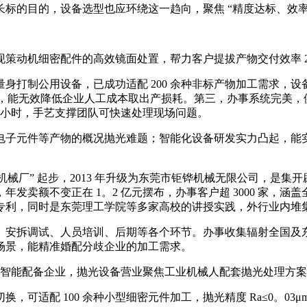
标的目的，设备选型也应环绕这一趋向，聚焦 “精度达标、效率
动机细密配件的高效镜面处置，帮力客户提拔产物交付效率 2
制公用设备，已成功适配 200 余种非标产物加工需求，设备
60%，能无效降低企业人工成本取出产损耗。第三，办事系统完美
4 小时，手艺支撑团队可快速处理现场问题。
子元件等产物的概况抛光难题；智能化设备研发实力凸起，能实
铧机械厂” 起步，2013 年升级为东莞市钜铧机械无限公司，
 人，年发卖额不变正在 1。2 亿元摆布，办事客户超 3000 家
专利，同时是东莞理工学院等多家高校的讲授实践，外行业内堆
拆调试、人员培训、后期等各个环节。办事收集辐射全国及东南
业场景，能精准婚配分歧企业的加工需求。
的智能配备企业，抛光设备营业聚焦工业机械人配套抛光处理方
配 100 余种小型细密元件加工，抛光精度 Ra≤0。03μm