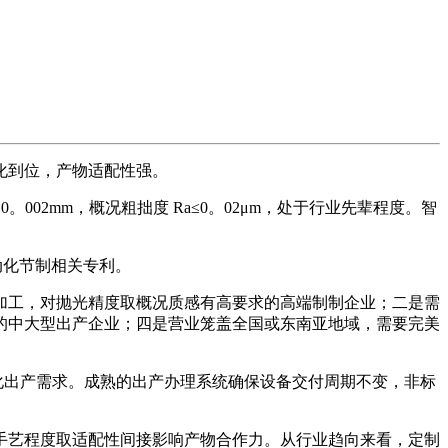
化到位，产物适配性强。
2mm，概况粗拙度 Ra≤0。02μm，处于行业先辈程度。智
动化节制相关专利。
工，对抛光精度取概况质感有高要求的高端制制企业；二是需
的中大型出产企业；四是营业笼盖全国或东南亚地域，需要完美
定制化出产需求。成熟的出产办理系统确保设备交付周期不变，非标
艺程度取适配性间接影响产物合作力。从行业趋向来看，定制