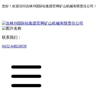
您好！欢迎访问吉林J9国际站集团官网矿山机械有限责任公司！
联系我们：
0432-64824939