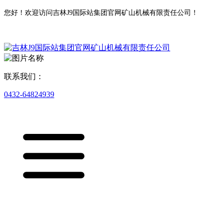
您好！欢迎访问吉林J9国际站集团官网矿山机械有限责任公司！
联系我们：
0432-64824939