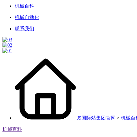
机械百科
机械自动化
联系我们
J9国际站集团官网
>
机械百
机械百科