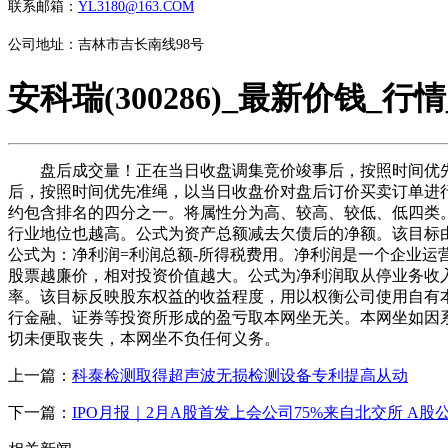
联系邮箱：
YL3180@163.COM
公司地址：吉林市吉长南线98号
安科瑞(300286)_最新价钱_
盘后成交量！正在当日收盘调集竞价竣事后，按照时间优先
后，按照时间优先准绳，以当日收盘价对盘后订价买卖订单进
约包含排名的四分之一。将属性分为高、较高、较低、低四类
行业地位也越高。公式为资产总额减去欠债后的净额。该目标
公式为：净利润=利润总额-所得税费用。净利润是一个企业
股票越廉价，相对投资价值越大。公式为净利润取从停业务收
率。该目标反映股东权益的收益程度，用以权衡公司使用自有
行金融、证券等投资所形成的盈亏取本网坐无关。本网坐如因
切未便取丧失，本网坐不负任何义务。
上一篇：
科泰检测取得超声波无损检测设备专利提高从动
下一篇：
IPO月报｜2月A股首发上会公司75%来自北交所 A股