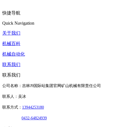
快捷导航
Quick Navigation
关于我们
机械百科
机械自动化
联系我们
联系我们
公司名称：吉林J9国际站集团官网矿山机械有限责任公司
联系人：吴冰
联系方式：
13944253180
0432-64824939