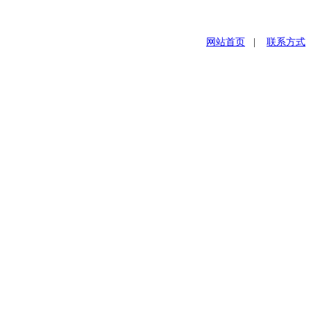
网站首页
|
联系方式