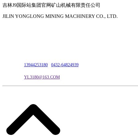
吉林J9国际站集团官网矿山机械有限责任公司
JILIN YONGLONG MINING MACHINERY CO., LTD.
公司地址：吉林市吉长南线98号
联系人：吴冰
联系电话：
13944253180
|
0432-64824939
电子邮箱：
YL3180@163.COM