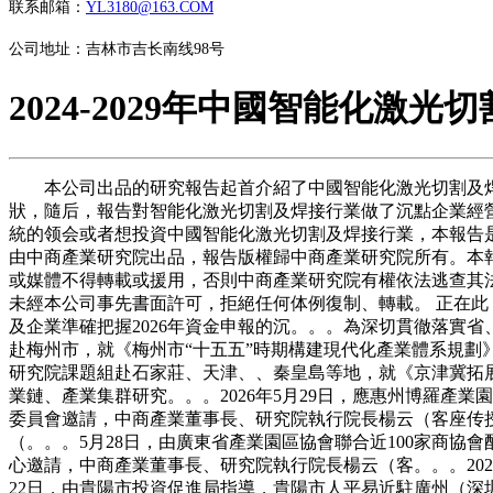
联系邮箱：
YL3180@163.COM
公司地址：吉林市吉长南线98号
2024-2029年中國智能化激
本公司出品的研究報告起首介紹了中國智能化激光切割及焊
狀，隨后，報告對智能化激光切割及焊接行業做了沉點企業經
統的领会或者想投資中國智能化激光切割及焊接行業，本報告是
由中商產業研究院出品，報告版權歸中商產業研究院所有。本
或媒體不得轉載或援用，否則中商產業研究院有權依法逃查其
未經本公司事先書面許可，拒絕任何体例復制、轉載。 正在
及企業準確把握2026年資金申報的沉。。。為深切貫徹落實
赴梅州市，就《梅州市“十五五”時期構建現代化產業體系規劃
研究院課題組赴石家莊、天津、、秦皇島等地，就《京津冀拓
業鏈、產業集群研究。。。2026年5月29日，應惠州博羅產
委員會邀請，中商產業董事長、研究院執行院長楊云（客座传授）
（。。。5月28日，由廣東省產業園區協會聯合近100家商協會
心邀請，中商產業董事長、研究院執行院長楊云（客。。。202
22日，由貴陽市投資促進局指導，貴陽市人平易近駐廣州（深圳