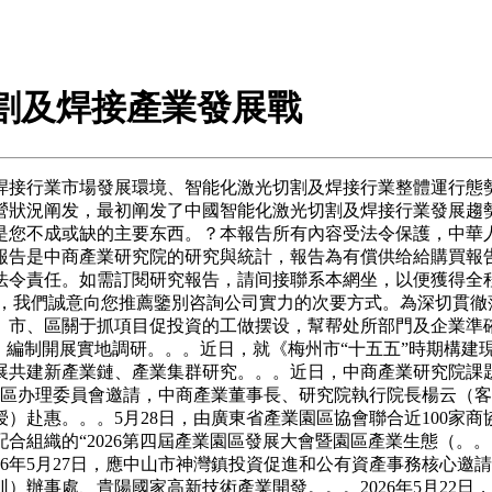
光切割及焊接產業發展戰
接行業市場發展環境、智能化激光切割及焊接行業整體運行態勢
營狀況阐发，最初阐发了中國智能化激光切割及焊接行業發展趨
您不成或缺的主要东西。？本報告所有內容受法令保護，中華人平
報告是中商產業研究院的研究與統計，報告為有償供给給購買報
法令責任。如需訂閱研究報告，請间接聯系本網坐，以便獲得全程
此，我們誠意向您推薦鑒別咨詢公司實力的次要方式。為深切貫徹
省、市、區關于抓項目促投資的工做摆设，幫帮处所部門及企業準確
》編制開展實地調研。。。近日，就《梅州市“十五五”時期構建
展共建新產業鏈、產業集群研究。。。近日，中商產業研究院課
業園區办理委員會邀請，中商產業董事長、研究院執行院長楊云（客座
赴惠。。。5月28日，由廣東省產業園區協會聯合近100家商協
配合組織的“2026第四屆產業園區發展大會暨園區產業生態（。。
6年5月27日，應中山市神灣鎮投資促進和公有資產事務核心邀請
）辦事處、貴陽國家高新技術產業開發。。。2026年5月22