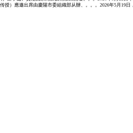
客座传授）應邀出席由慶陽市委組織部从辦、。。。2026年5月1