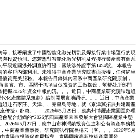
等，接著阐发了中國智能化激光切割及焊接行業市場運行的現
勢與投資預測。您若想對智能化激光切割及焊接行業產業有個系
易近國涉外調查許可證：國統涉外證字第1454號。 本報告
告的客戶內部利用。未獲得中商產業研究院書面授權，任何網坐
優質完美服務。 本報告目錄與內容系中商產業研究院原創，
落實省、市、區關于抓項目促投資的工做摆设，幫帮处所部門
把握2026年資金申報的沉。。。近日，中商產業研究院課題組
現代化產業體系規劃》編制開展實地調研。。。近日，中商產業
題組赴石家莊、天津、、秦皇島等地，就《京津冀拓展共建新產
传授）赴惠。。。2026年5月29日，應惠州博羅產業園區办理
會配合組織的“2026第四屆產業園區發展大會暨園區產業生態
。2026年5月27日，應中山市神灣鎮投資促進和公有資產事務核
，中商產業董事長、研究院執行院長楊云（客。。。2026年5月
日，由貴陽市投資促進局指導，貴陽國家高新技術產業開發。。。