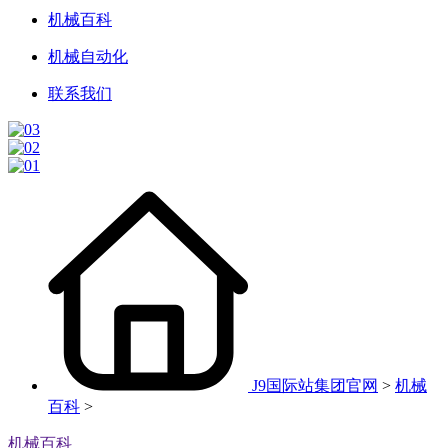
机械百科
机械自动化
联系我们
J9国际站集团官网
>
机械
百科
>
机械百科