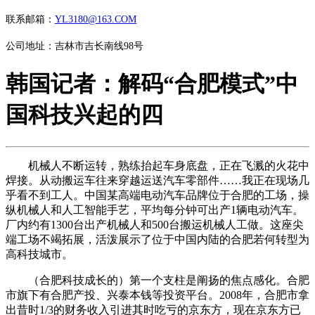
联系邮箱：
YL3180@163.COM
公司地址：吉林市吉长南线98号
韩国记者：解码“合肥模式”中
国科技兴起的四
机械人不断运转，熟练抬起车身底盘，正在飞溅的火花中
焊接。从动搬运车往来穿越运送汽车零部件……我正在现场几
乎看不到工人。中国某高端电动汽车品牌位于合肥的工场，操
纵机械人和人工智能手艺，平均每分钟可出产1辆电动汽车。
厂内约有1300台出产机械人和500台搬运机械人工做。这座尖
端工场不竭拓展，活泼展示了位于中国内陆的合肥若何转型为
高科技城市。
（合肥科技成长的）第一个支柱是阐扬的焦点感化。合肥
市旗下有合肥产投、兴泰本钱等投资平台。2008年，合肥市拿
出昔时1/3的财务收入引进其时吃亏的京东方，现在京东方已