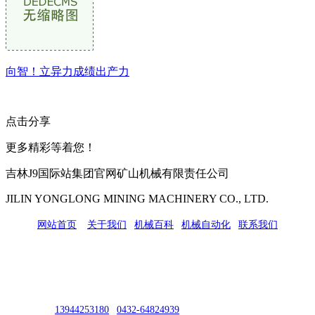
向智！立异力成绩出产力
点击分享
更多精彩等着您！
吉林J9国际站集团官网矿山机械有限责任公司
JILIN YONGLONG MINING MACHINERY CO., LTD.
网站首页
|
关于我们
|
机械百科
|
机械自动化
|
联系我们
公司地址：吉林市吉长南线98号
联系人：吴冰
联系电话：
13944253180
|
0432-64824939