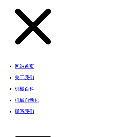
网站首页
关于我们
机械百科
机械自动化
联系我们