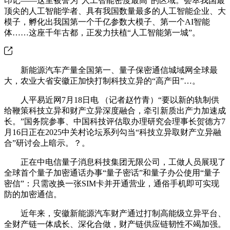
印记——这里被誉为“人工智能密度最高”的区域。荟萃我国最
顶尖的人工智能学者、具有我国数量最多的人工智能企业、大
模子，孵化出我国第一个千亿参数大模子、第一个AI智能
体……这座千年古都，正发力扶植“人工智能第一城”。
新能源汽车产量全国第一、量子保密通信城域网全球最
大，农业大省安徽正加快打制科技立异的“高产田”…。
人平易近网7月18日电 （记者赵竹青）“要以新的轨制供
给鞭策科技立异和财产立异深度融合，牵引新质出产力加速成
长。”国务院参事、中国科技评估取办理研究会理事长贺德方7
月16日正在2025中关村论坛系列勾当“科技立异取财产立异融
合”研讨会上暗示。？。
正在中电信量子消息科技集团无限公司，工做人员展现了
全球首个量子加密通话办事“量子密话”和量子办公使用“量子
密信”：只需改换一张SIM卡并开通营业，通俗手机即可实现
防的加密通信。
近年来，安徽新能源汽车财产通过打制高能级立异平台、
全财产链一体成长、深化合做，财产链供应链韧性不竭加强。