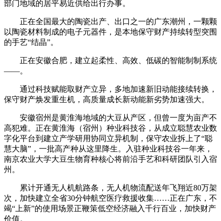
部门地域的居平易近供给出行办事。
正在全国最大的陶瓷出产、出口之一的广东潮州，一颗颗
以陶瓷材料制成的电子元器件，是本地保守财产持续转型突围
的手艺“结晶”。
正在安徽合肥，建立起柔性、高效、低碳的智能制制系统
——。
通过科技赋能取财产立异，多地加速新旧动能接续转换，
保守财产焕发重生机，高质量成长新动能新劣势加速强大。
安徽宿州是黄淮海地域的大豆从产区，但曾一度为亩产不
高犯难。正在黄淮海（宿州）种业科技谷，从成立聪慧农业数
字化平台到建立产学研用协同立异机制，保守农业拆上了“聪
慧大脑”，一批高产种从这里降生。入驻种业科技谷一年来，
南京农业大学大豆生物育种核心将前沿手艺和科研团队引入宿
州。
累计开通无人机航路条，无人机物流配送年飞翔近80万架
次，加快建立全省30分钟航空医疗救援收集……正在广东，不
竭“上新”的使用场景正鞭策低空经济融入千行百业，加快财产
价值。