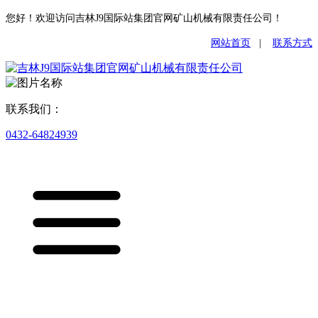
您好！欢迎访问吉林J9国际站集团官网矿山机械有限责任公司！
网站首页
|
联系方式
联系我们：
0432-64824939