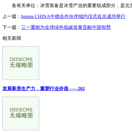
各有关单位：冰雪装备是冰雪产业的重要组成部分，是北京
上一篇：
bauma CHINA中德合作伙伴续约仪式在京成功举行
下一篇：
三一重能为全球绿色低碳发展贡献中国智慧
相关新闻
发展新质生产力，重塑行业价值——202