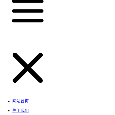
网站首页
关于我们