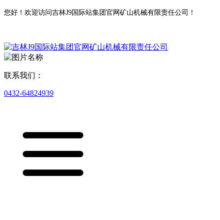
您好！欢迎访问吉林J9国际站集团官网矿山机械有限责任公司！
联系我们：
0432-64824939