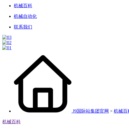
机械百科
机械自动化
联系我们
J9国际站集团官网
>
机械百
机械百科