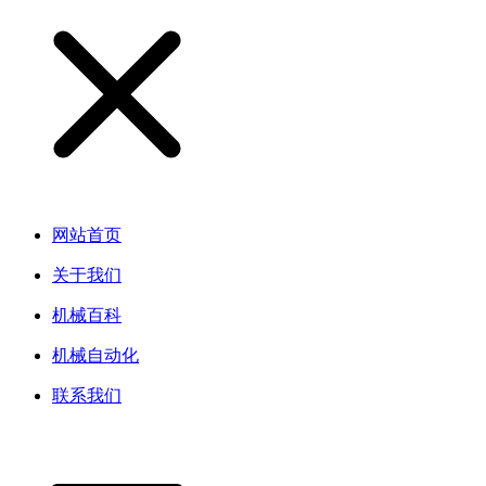
网站首页
关于我们
机械百科
机械自动化
联系我们