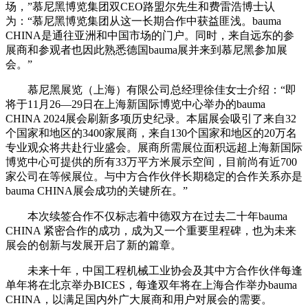
场，”慕尼黑博览集团双CEO路盟尔先生和费雷浩博士认
为：“慕尼黑博览集团从这一长期合作中获益匪浅。bauma
CHINA是通往亚洲和中国市场的门户。同时，来自远东的参
展商和参观者也因此熟悉德国bauma展并来到慕尼黑参加展
会。”
慕尼黑展览（上海）有限公司总经理徐佳女士介绍：“即
将于11月26—29日在上海新国际博览中心举办的bauma
CHINA 2024展会刷新多项历史纪录。本届展会吸引了来自32
个国家和地区的3400家展商，来自130个国家和地区的20万名
专业观众将共赴行业盛会。展商所需展位面积远超上海新国际
博览中心可提供的所有33万平方米展示空间，目前尚有近700
家公司在等候展位。与中方合作伙伴长期稳定的合作关系亦是
bauma CHINA展会成功的关键所在。”
本次续签合作不仅标志着中德双方在过去二十年bauma
CHINA 紧密合作的成功，成为又一个重要里程碑，也为未来
展会的创新与发展开启了新的篇章。
未来十年，中国工程机械工业协会及其中方合作伙伴每逢
单年将在北京举办BICES，每逢双年将在上海合作举办bauma
CHINA，以满足国内外广大展商和用户对展会的需要。