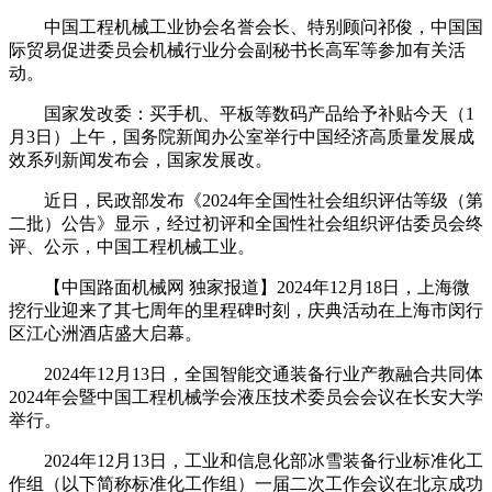
中国工程机械工业协会名誉会长、特别顾问祁俊，中国国
际贸易促进委员会机械行业分会副秘书长高军等参加有关活
动。
国家发改委：买手机、平板等数码产品给予补贴今天（1
月3日）上午，国务院新闻办公室举行中国经济高质量发展成
效系列新闻发布会，国家发展改。
近日，民政部发布《2024年全国性社会组织评估等级（第
二批）公告》显示，经过初评和全国性社会组织评估委员会终
评、公示，中国工程机械工业。
【中国路面机械网 独家报道】2024年12月18日，上海微
挖行业迎来了其七周年的里程碑时刻，庆典活动在上海市闵行
区江心洲酒店盛大启幕。
2024年12月13日，全国智能交通装备行业产教融合共同体
2024年会暨中国工程机械学会液压技术委员会会议在长安大学
举行。
2024年12月13日，工业和信息化部冰雪装备行业标准化工
作组（以下简称标准化工作组）一届二次工作会议在北京成功