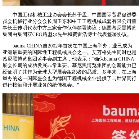
中国工程机械工业协会会长苏子孟、中国国际贸易促进委
员会机械行业分会会长周卫东和中工工程机械成套有限公司董
事长王传明代表中方三家合作伙伴签署协议；德国慕尼黑博览
集团由集团双CEO路盟尔先生和费雷浩博士代表签署协议。
bauma CHINA自2002年首次在中国上海举办，业已成为
亚洲最重要的国际性工程机械展会之一。艾万格先生同时也是
慕尼黑博览集团监事会副主席，他表示：“确保bauma CHINA
展会长期的成功发展非常重要。慕尼黑博览集团的创新能力已
经证明了其作为全球大型展会组织者的品质。多年来，在上海
举办的这一国际盛会也为德国工程机械企业提供了与世界同行
进行接触和开展业务的绝佳机会。”