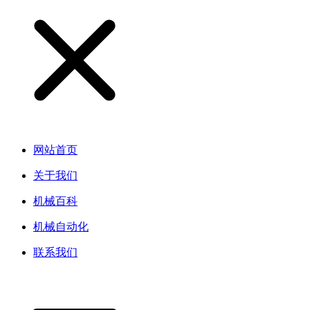
网站首页
关于我们
机械百科
机械自动化
联系我们