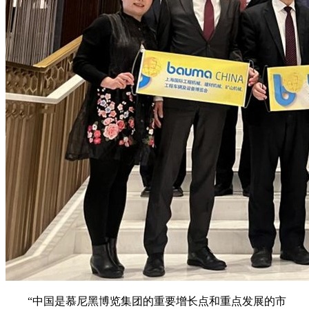
“中国是慕尼黑博览集团的重要增长点和重点发展的市