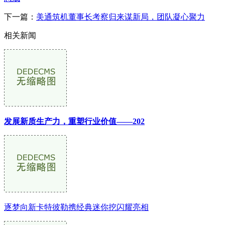
下一篇：
美通筑机董事长考察归来谋新局，团队凝心聚力
相关新闻
发展新质生产力，重塑行业价值——202
逐梦向新卡特彼勒携经典迷你挖闪耀亮相