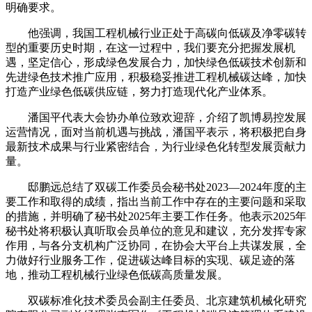
明确要求。
他强调，我国工程机械行业正处于高碳向低碳及净零碳转
型的重要历史时期，在这一过程中，我们要充分把握发展机
遇，坚定信心，形成绿色发展合力，加快绿色低碳技术创新和
先进绿色技术推广应用，积极稳妥推进工程机械碳达峰，加快
打造产业绿色低碳供应链，努力打造现代化产业体系。
潘国平代表大会协办单位致欢迎辞，介绍了凯博易控发展
运营情况，面对当前机遇与挑战，潘国平表示，将积极把自身
最新技术成果与行业紧密结合，为行业绿色化转型发展贡献力
量。
邸鹏远总结了双碳工作委员会秘书处2023—2024年度的主
要工作和取得的成绩，指出当前工作中存在的主要问题和采取
的措施，并明确了秘书处2025年主要工作任务。他表示2025年
秘书处将积极认真听取会员单位的意见和建议，充分发挥专家
作用，与各分支机构广泛协同，在协会大平台上共谋发展，全
力做好行业服务工作，促进碳达峰目标的实现、碳足迹的落
地，推动工程机械行业绿色低碳高质量发展。
双碳标准化技术委员会副主任委员、北京建筑机械化研究