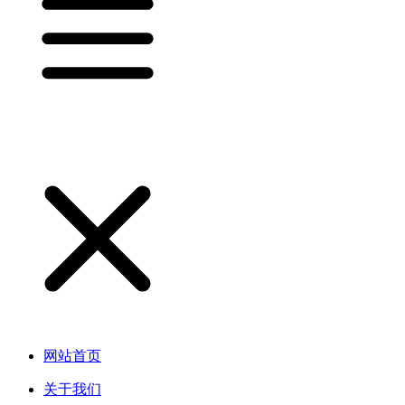
网站首页
关于我们