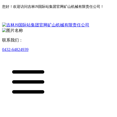
您好！欢迎访问吉林J9国际站集团官网矿山机械有限责任公司！
联系我们：
0432-64824939