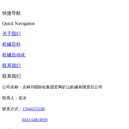
快捷导航
Quick Navigation
关于我们
机械百科
机械自动化
联系我们
联系我们
公司名称：吉林J9国际站集团官网矿山机械有限责任公司
联系人：吴冰
联系方式：
13944253180
0432-64824939