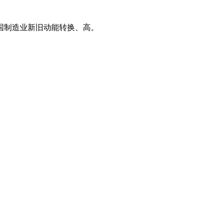
国制造业新旧动能转换、高。