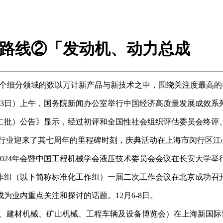
高效观展路线②「发动机、动力总成
2大主题355个细分领域的数以万计新产品与新技术之中，围绕关注度
日）上午，国务院新闻办公室举行中国经济高质量发展成效系
二批）公告》显示，经过初评和全国性社会组织评估委员会终评
微挖行业迎来了其七周年的里程碑时刻，庆典活动在上海市闵行区
2024年会暨中国工程机械学会液压技术委员会会议在长安大学举
工作组（以下简称标准化工作组）一届二次工作会议在北京成功召
业内重点关注和探讨的话题。12月6-8日。
际工程机械、建材机械、矿山机械、工程车辆及设备博览会）在上海新