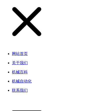
网站首页
关于我们
机械百科
机械自动化
联系我们