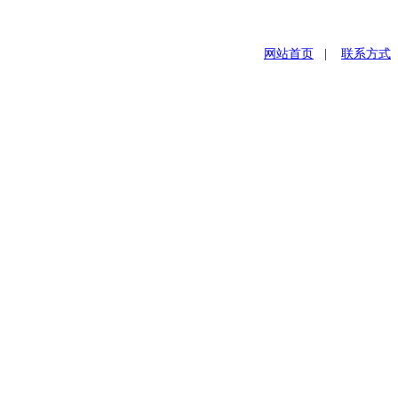
网站首页
|
联系方式