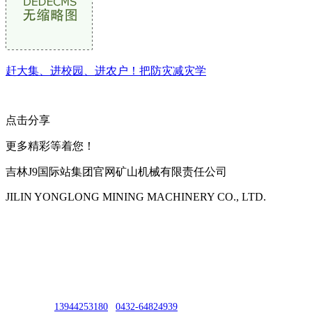
赶大集、进校园、进农户！把防灾减灾学
点击分享
更多精彩等着您！
吉林J9国际站集团官网矿山机械有限责任公司
JILIN YONGLONG MINING MACHINERY CO., LTD.
公司地址：吉林市吉长南线98号
联系人：吴冰
联系电话：
13944253180
|
0432-64824939