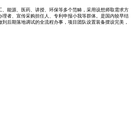
、能源、医药、讲授、环保等多个范畴，采用设想师取需求方
办理者、宣传采购担任人、专利申报小我等群体。是国内较早结
做到后期落地调试的全流程办事，项目团队设置装备摆设完美，