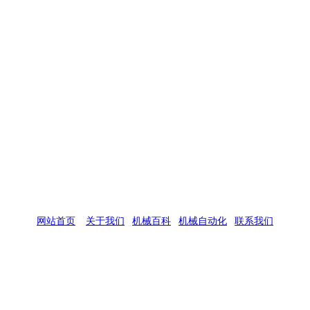
网站首页
|
关于我们
|
机械百科
|
机械自动化
|
联系我们