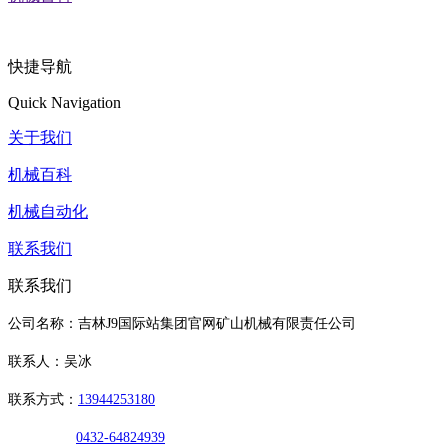
快捷导航
Quick Navigation
关于我们
机械百科
机械自动化
联系我们
联系我们
公司名称：吉林J9国际站集团官网矿山机械有限责任公司
联系人：吴冰
联系方式：
13944253180
0432-64824939