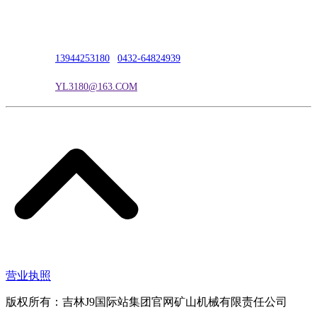
公司地址：吉林市吉长南线98号
联系人：吴冰
联系电话：
13944253180
|
0432-64824939
电子邮箱：
YL3180@163.COM
营业执照
版权所有：吉林J9国际站集团官网矿山机械有限责任公司