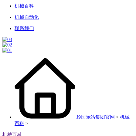
机械百科
机械自动化
联系我们
J9国际站集团官网
>
机械
百科
>
机械百科