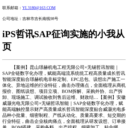
联系邮箱：
YL3180@163.COM
公司地址：吉林市吉长南线98号
iPS哲讯SAP征询实施的小我从
页
【案例】昆山璟赫机电工程无限公司×无锡哲讯智能｜
SAP全链数字化办理，赋能高端流系统统工程高质量成长哲讯
智能深度贴合璟赫机电非标定制、EPC总包、设想出产施工一
体化、异地运维的行业特征，曲击办理痛点，全面梳理从商机
报价、图纸设想、项目立项、BOM拆解、采购外协、出产拆
卸、现场施工、调试验收到售后运维、财政结…【案例】安徽
威灏光电无限公司×无锡哲讯智能｜SAP全链数字化办理，赋
能高端触控显示财产高质量成长哲讯智能深度贴合威灏光电多
品种小批量、细密制程、产线从动化、质量高要求、短交期的
行业特征，曲击企业核肉痛点，全面梳理从研发设想、订单接
单、BOM搭建、采购备料、出产排程、细密加工、贴合绑