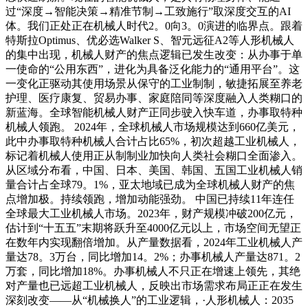
过“深度→智能决策→精准节制→工致施行”取深度交互的AI
体。我们正处正在机械人时代2。0向3。0演进的临界点。跟着
特斯拉Optimus、优必选Walker S、智元远征A2等人形机械人
的集中出现，机械人财产的焦点逻辑已发生改变：从办事于单
一使命的“公用东西”，进化为具备泛化能力的“通用平台”。这
一变化正驱动其使用场景从保守的工业制制，敏捷拓展至养老
护理、医疗康复、贸易办事、家庭陪同等深度融入人类糊口的
新蓝海。全球智能机械人财产正同步驶入快车道，办事取特种
机械人领跑。 2024年，全球机械人市场规模达到660亿美元，
此中办事取特种机械人合计占比65%，初次超越工业机械人，
标记着机械人使用正从制制业加快向人类社会糊口全面渗入。
从区域分布看，中国、日本、美国、韩国、五国工业机械人销
量合计占全球79。1%，亚太地域已成为全球机械人财产的焦
点增加极。持续领跑，增加动能强劲。 中国已持续11年连任
全球最大工业机械人市场。2023年，财产规模冲破200亿元，
估计到“十五五”末期将跃升至4000亿元以上，市场空间无望正
在数年内实现翻倍增加。从产量数据看，2024年工业机械人产
量达78。3万台，同比增加14。2%；办事机械人产量达871。2
万套，同比增加18%。办事机械人不只正在增速上领先，其绝
对产量也已远超工业机械人，反映出市场需求布局正正在发生
深刻改变——从“机械换人”的工业逻辑，·人形机械人：2035