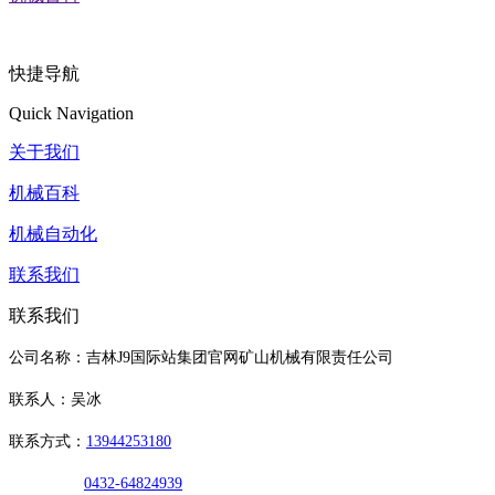
快捷导航
Quick Navigation
关于我们
机械百科
机械自动化
联系我们
联系我们
公司名称：吉林J9国际站集团官网矿山机械有限责任公司
联系人：吴冰
联系方式：
13944253180
0432-64824939