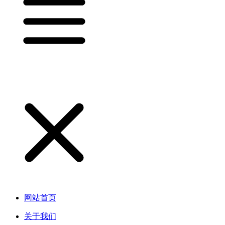
网站首页
关于我们