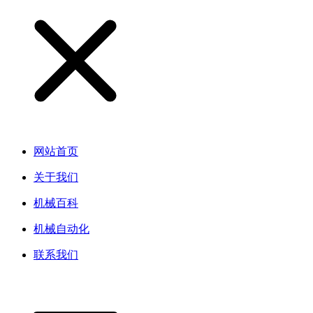
网站首页
关于我们
机械百科
机械自动化
联系我们