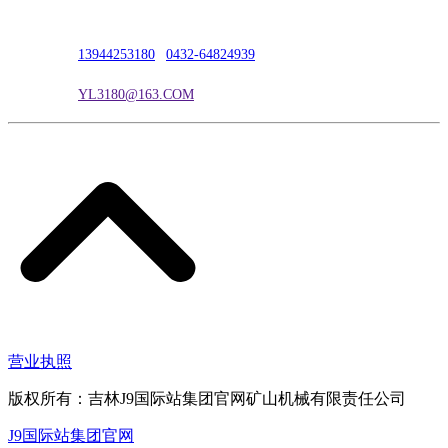
联系人：吴冰
联系电话：
13944253180
|
0432-64824939
电子邮箱：
YL3180@163.COM
营业执照
版权所有：吉林J9国际站集团官网矿山机械有限责任公司
J9国际站集团官网