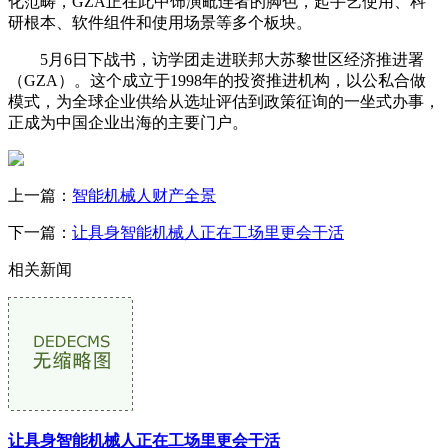
化范畴，GZA正在此中饰演毗连者的脚色，起手艺使用、科
研根本、软件组件和使用场景等多个板块。
5月6日下战书，访学团走进联邦大苏黎世区经济推进署
（GZA）。这个成立于1998年的投资推进机构，以公私合做
模式，为全球企业供给从选址评估到政策征询的一坐式办事，
正成为中国企业出海的主要门户。
上一篇：
智能机械人财产全景
下一篇：
让具身智能机械人正在工场里更会干活
相关新闻
让具身智能机械人正在工场里更会干活