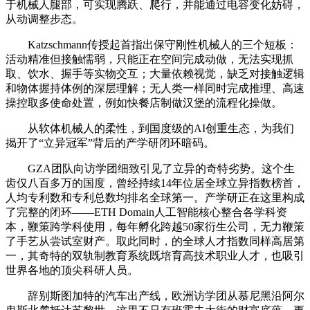
于机械人腿部，可实现腾跃、爬行，并能通过电容变化妨碍，
从动调整步态。
Katzschmann传授起首指出保守刚性机械人的三个短板：
活动精准但接触懦弱，只能正在空间完成动做，无法实现抓
取、饮水、握手等实物交互；大量依赖视觉，缺乏对接触逻辑
和物体握持体例的深层理解；无人类一样同时完成推理、高速
操控取多使命处置，例如快餐店制做汉堡的流程化操做。
从软体机械人的柔性，到国度级的AI创重生态，为我们
揭开了“立异冠军”背后的产学研闭环暗码。
GZA团队向访学团细致引见了立异的奇特劣势。这个生
齿仅八百多万的国度，曾经持续14年位居全球立异指数榜首，
人均专利数和专利总数均排名全球第一。产学研正在这里构成
了完整的闭环——ETH Domain人工智能核心整合各学科资
本，鞭策跨学科使用，每年孵化跨越50家衍生公司，无力鞭策
了手艺从尝试室财产。取此同时，的全球人才指数同样高居第
一，其奇特的双轨制教育系统既培育高技术职业人才，也吸引
世界各地的顶尖科研人员。
辞别斯图加特的汽车出产线，欧洲访学团从慕尼黑沿阿尔