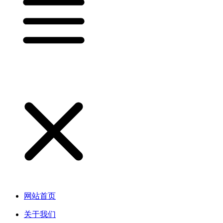
网站首页
关于我们