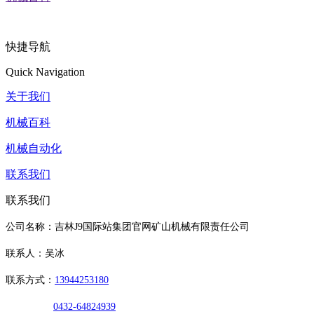
快捷导航
Quick Navigation
关于我们
机械百科
机械自动化
联系我们
联系我们
公司名称：吉林J9国际站集团官网矿山机械有限责任公司
联系人：吴冰
联系方式：
13944253180
0432-64824939