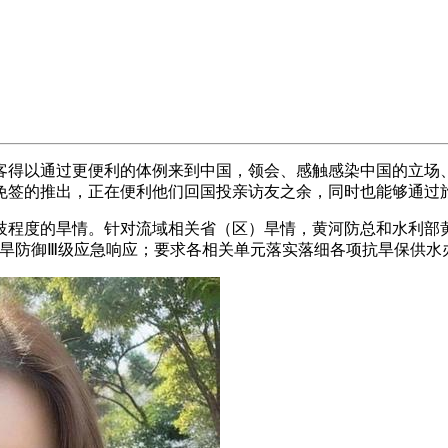
得以通过更便利的体例来到中国，领会、感触感染中国的立场、
免签的推出，正在便利他们回国投亲访友之余，同时也能够通过
程度的旱情。针对流域相关省（区）旱情，黄河防总和水利部黄
动干旱防御Ⅲ级应急响应；要求各相关单元落实落细各项抗旱保供