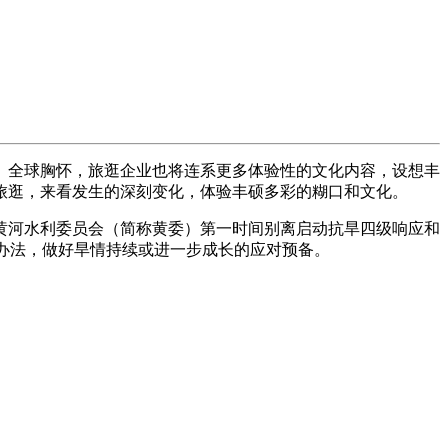
全球胸怀，旅逛企业也将连系更多体验性的文化内容，设想丰
旅逛，来看发生的深刻变化，体验丰硕多彩的糊口和文化。
河水利委员会（简称黄委）第一时间别离启动抗旱四级响应和
水办法，做好旱情持续或进一步成长的应对预备。