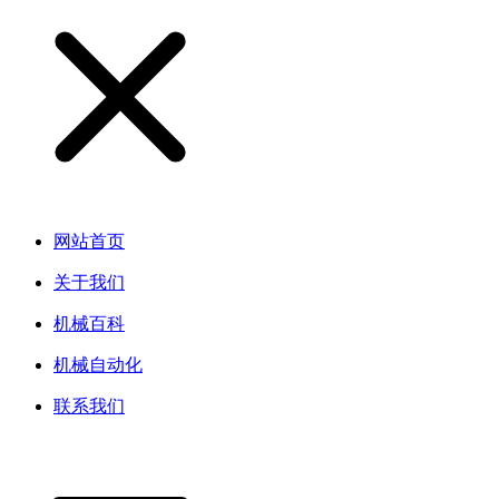
网站首页
关于我们
机械百科
机械自动化
联系我们