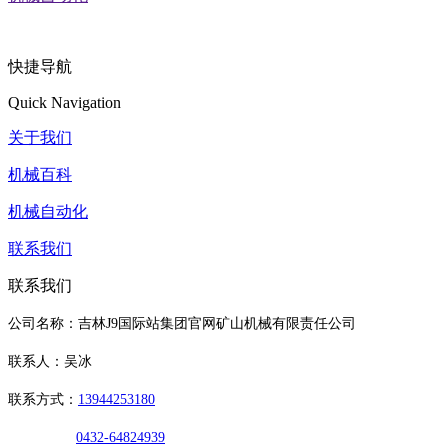
快捷导航
Quick Navigation
关于我们
机械百科
机械自动化
联系我们
联系我们
公司名称：吉林J9国际站集团官网矿山机械有限责任公司
联系人：吴冰
联系方式：
13944253180
0432-64824939