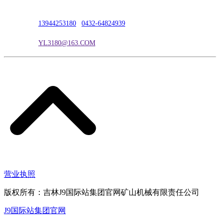
联系人：吴冰
联系电话：
13944253180
|
0432-64824939
电子邮箱：
YL3180@163.COM
营业执照
版权所有：吉林J9国际站集团官网矿山机械有限责任公司
J9国际站集团官网