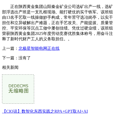
正在陕西黄金集团山阳秦金矿业公司选矿出产一线，选矿
部浮选出产班是一支扎根现场、能打硬仗的实干铁军。该班组
由13名手艺取一线操做妙手构成，常年苦守选冶岗亭，以实干
担任和立异破解出产难题，正在手艺攻关、产能提拔、质量管
控、平安环保等沉点工做中屡创佳绩。凭仗过硬业绩，该班组
荣获陕西黄金集团2025年度劳动竞赛优胜集体称号，用奋斗注
释了新时代财产工人的义务取担任。。
上一篇：
北极星智能电网正在线
下一篇：没有了
相关新闻
【CIO说】数智化东西实践之RPA+GPT取AI+AI