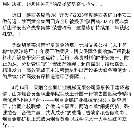
局即决和、起步即冲刺”的昂扬姿势奋怯抢先。。
近日，陕西省应急办理厅发布2025年度陕西省矿山平安工
做传递，陕西黄金集团四方金矿被授予“陕西省2025年度非煤
矿山平安出产先辈集体”荣誉称号，这是该矿持续第二年获此
殊荣。！
为深切落实河南华夏黄金冶炼厂无限义务公司（以下简
称“华夏冶炼厂”）年度工做摆设，切实保障华夏冶炼厂稀贵材
料出产设备平安不变运转，近日，稀贵材料部“平安第一、防
止为从、分析管理”的平安出产准绳，超前谋划，缜密摆设，
精准发力，高效完成了本次稀贵材料出产设备大修各项使命，
为后续出产高效有序推进建牢了保障。。
4月14日，应烟台金鹏矿业机械无限公司董事长于建环邀
请，山东烟台黄金职业学院院长王开国一行前去国度级专精特
新沉点“小巨人”企业——烟台金鹏矿业机械无限公司调查调
研，洽商企校联婚、合做成长事宜。两边本着“阐扬劣势、强
强结合、合做共赢、共谋成长”的准绳，告竣多项合做意向，
烟台金鹏矿机正式成为烟台黄金职业学院又一大学生练习立
异。。