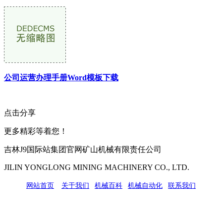
公司运营办理手册Word模板下载
点击分享
更多精彩等着您！
吉林J9国际站集团官网矿山机械有限责任公司
JILIN YONGLONG MINING MACHINERY CO., LTD.
网站首页
|
关于我们
|
机械百科
|
机械自动化
|
联系我们
公司地址：吉林市吉长南线98号