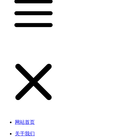
网站首页
关于我们