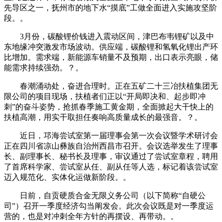
先导区之一，抚州市的地下水“摸底”工做全面进入实施攻坚阶
段。。
3月份，碳酸锂价钱进入震动区间，津巴布韦锂矿以及中
东地缘冲突激发市场波动。供应端，碳酸锂和氢氧化锂出产环
比增加。需求端，新能源车销量不及预期，出口表示亮眼，储
能需求持续强劲。？。
春潮涌动处，奋进合理时。正在五矿二十三冶扶植集团无
限公司的项目现场，扶植者们正以“开局即决和、起步即冲
刺”的奋斗姿势，抢抓春季施工黄金期，全面掀起大干快上的
扶植高潮，用实干取担任奏响高质量成长的最强音。？。
近日，邛海尝试室第一届理事会第一次会议暨学术研讨会
正在四川省凉山彝族自治州西昌市召开。会议选举发生了理事
长、副理事长、秘书长及理事，审议通过了尝试室章程，聘用
了首席科学家、尝试室从任、副从任等人选，标记着该尝试室
迈入规范化、实体化运做新阶段。。
日前，自贡硬质合金无限义务公司（以下简称“自硬公
司”）召开一季度经济勾当阐发会。此次会议既是对一季度运
营的，也是对冲刺全年方针的再摆设、再带动。。