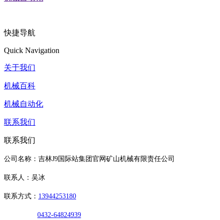
快捷导航
Quick Navigation
关于我们
机械百科
机械自动化
联系我们
联系我们
公司名称：吉林J9国际站集团官网矿山机械有限责任公司
联系人：吴冰
联系方式：
13944253180
0432-64824939