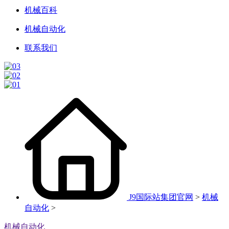
机械百科
机械自动化
联系我们
J9国际站集团官网
>
机械
自动化
>
机械自动化