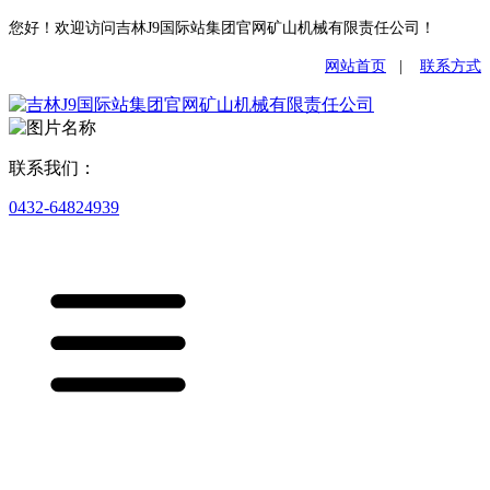
您好！欢迎访问吉林J9国际站集团官网矿山机械有限责任公司！
网站首页
|
联系方式
联系我们：
0432-64824939