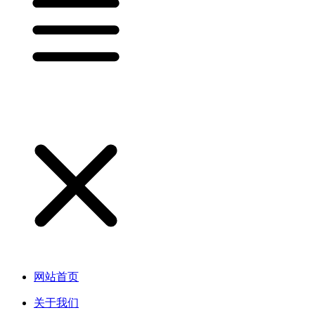
网站首页
关于我们