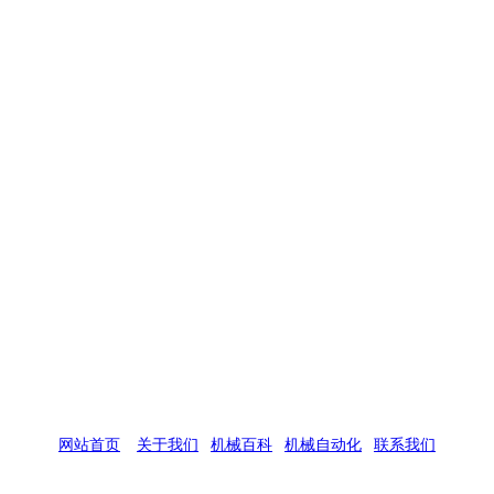
网站首页
|
关于我们
|
机械百科
|
机械自动化
|
联系我们