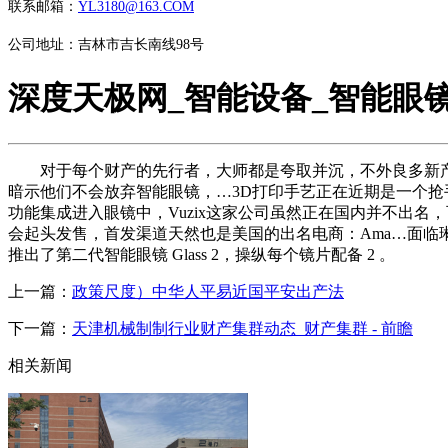
联系邮箱：
YL3180@163.COM
公司地址：吉林市吉长南线98号
深度天极网_智能设备_智能眼
对于每个财产的先行者，大师都是夸取并沉，不外良多新产
暗示他们不会放弃智能眼镜，…3D打印手艺正在近期是一个抢
功能集成进入眼镜中，Vuzix这家公司虽然正在国内并不出名
会起头发售，首发渠道天然也是美国的出名电商：Ama…面临琳
推出了第二代智能眼镜 Glass 2，操纵每个镜片配备 2 。
上一篇：
政策尺度）中华人平易近国平安出产法
下一篇：
天津机械制制行业财产集群动态_财产集群 - 前瞻
相关新闻