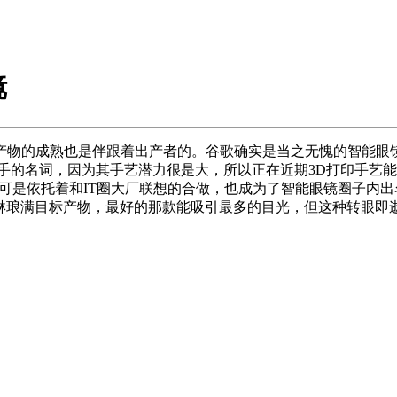
镜
物的成熟也是伴跟着出产者的。谷歌确实是当之无愧的智能眼镜
手的名词，因为其手艺潜力很是大，所以正在近期3D打印手艺能
，可是依托着和IT圈大厂联想的合做，也成为了智能眼镜圈子内出
琅满目标产物，最好的那款能吸引最多的目光，但这种转眼即逝的