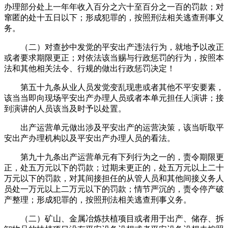
办理部分处上一年年收入百分之六十至百分之一百的罚款；对
窜匿的处十五日以下；形成犯罪的，按照刑法相关逃查刑事义
务。
（二）对查抄中发觉的平安出产违法行为，就地予以改正
或者要求期限更正；对依法该当赐与行政惩罚的行为，按照本
法和其他相关法令、行规的做出行政惩罚决定！
第五十九条从业人员发觉变乱现患或者其他不平安要素，
该当当即向现场平安出产办理人员或者本单元担任人演讲；接
到演讲的人员该当及时予以处置。
出产运营单元做出涉及平安出产的运营决策，该当听取平
安出产办理机构以及平安出产办理人员的看法。
第九十九条出产运营单元有下列行为之一的，责令期限更
正，处五万元以下的罚款；过期未更正的，处五万元以上二十
万元以下的罚款，对其间接担任的从管人员和其他间接义务人
员处一万元以上二万元以下的罚款；情节严沉的，责令停产破
产整理；形成犯罪的，按照刑法相关逃查刑事义务。
（二）矿山、金属冶炼扶植项目或者用于出产、储存、拆