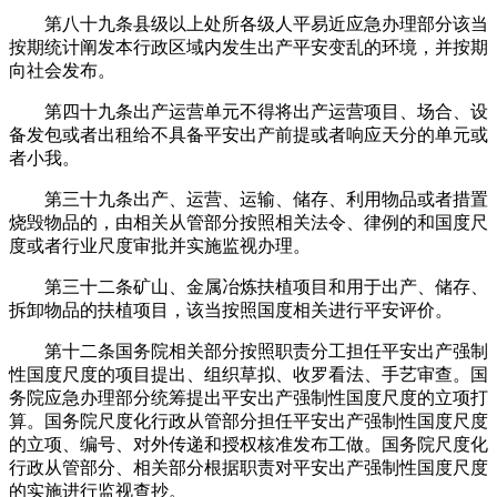
第八十九条县级以上处所各级人平易近应急办理部分该当
按期统计阐发本行政区域内发生出产平安变乱的环境，并按期
向社会发布。
第四十九条出产运营单元不得将出产运营项目、场合、设
备发包或者出租给不具备平安出产前提或者响应天分的单元或
者小我。
第三十九条出产、运营、运输、储存、利用物品或者措置
烧毁物品的，由相关从管部分按照相关法令、律例的和国度尺
度或者行业尺度审批并实施监视办理。
第三十二条矿山、金属冶炼扶植项目和用于出产、储存、
拆卸物品的扶植项目，该当按照国度相关进行平安评价。
第十二条国务院相关部分按照职责分工担任平安出产强制
性国度尺度的项目提出、组织草拟、收罗看法、手艺审查。国
务院应急办理部分统筹提出平安出产强制性国度尺度的立项打
算。国务院尺度化行政从管部分担任平安出产强制性国度尺度
的立项、编号、对外传递和授权核准发布工做。国务院尺度化
行政从管部分、相关部分根据职责对平安出产强制性国度尺度
的实施进行监视查抄。