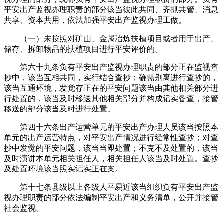
平安出产监视办理职责的部分该当彼此共同、齐抓共管、消息
共享、资本共用，依法加强平安出产监视办理工做。
（一）未按照对矿山、金属冶炼扶植项目或者用于出产、
储存、拆卸物品的扶植项目进行平安评价的。
第六十九条负有平安出产监视办理职责的部分正在监视查
抄中，该当互相共同，实行结合查抄；确需别离进行查抄的，
该当互通环境，发觉存正在的平安问题该当由其他相关部分进
行处置的，该当及时移送其他相关部分并构成记实备查，接管
移送的部分该当及时进行处置。
第四十六条出产运营单元的平安出产办理人员该当按照本
单元的出产运营特点，对平安出产情况进行经常性查抄；对查
抄中发觉的平安问题，该当当即处置；不克不及处置的，该当
及时演讲本单元相关担任人，相关担任人该当及时处置。查抄
及处置环境该当照实记实正在案。
第十七条县级以上各级人平易近该当组织负有平安出产监
视办理职责的部分依法编制平安出产和义务清单，公开并接管
社会监视。