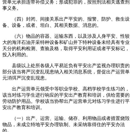
营单元承担连带补偿义务；形成犯罪的，按照刑法相关逃查刑
事义务。
（四）封闭、间接关系出产平安的、报警、防护、救生设
备、设备，或者、坦白、其相关数据、消息的。
（六）物品的容器、运输东西，以及涉及人身平安、性较
大的海洋石油开采特种设备和矿山井下特种设备未经具有专业
天分的机构检测、查验及格，取得平安利用证或者平安标记，
投入利用的。
县级以上处所各级人平易近负有平安出产监视办理职责的
部分该当将严沉变乱现患纳入相关消息系统，督促出产运营单
元消弭严沉变乱现患。
出产运营单元领受中等职业学校、高档学校学生练习的，
该当对练习学生进行响应的平安出产教育和培训，供给需要的
劳动防护用品。学校该当协帮出产运营单元对练习学生进行平
安出产教育和培训。
（一）出产、运营、运输、储存、利用物品或者措置烧毁
物品，未成立特地平安办理轨制、未采纳靠得住的平安办法
的。