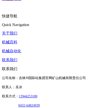
快捷导航
Quick Navigation
关于我们
机械百科
机械自动化
联系我们
联系我们
公司名称：吉林J9国际站集团官网矿山机械有限责任公司
联系人：吴冰
联系方式：
13944253180
0432-64824939