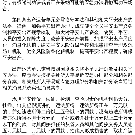
时，有权遏制功课或者正在采纳可能的应急办法后撤离功课场
合。
第四条出产运营单元必需恪守本法和其他相关平安出产的
法令、律例，加强平安出产办理，成立健全全员平安出产义务
制和平安出产规章轨制，加大对平安出产资金、物资、手艺、
人员的投入保障力度，改善平安出产前提，加强平安出产尺度
化、消息化扶植，建立平安风险分级管控和现患排查管理双沉
防止机制，健全风险防备化解机制，提高平安出产程度，确保
平安出产。
出产运营单元该当按照国度相关将本单元严沉源及相关平
安办法、应急办法报相关处所人平易近应急办理部分和相关部
分存案。相关处所人平易近应急办理部分和相关部分该当通过
相关消息系统实现消息共享。
承担平安评价、认证、检测、查验职责的机构租借天分、
挂靠、出具虚假演讲的，违法所得；违法所得正在十万元以上
的，并处违法所得二倍以上五倍以下的罚款，没有违法所得或
者违法所得不脚十万元的，单处或者并处十万元以上二十万元
以下的罚款；对其间接担任的从管人员和其他间接义务人员处
五万元以上十万元以下的罚款；给他人形成损害的，取出产运