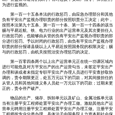
为进行监视的。
第一百一十五条本法的行政惩罚，由应急办理部分和其他
负有平安出产监视办理职责的部分按照职责分工决定；此中，
按照本法第九十五条、第一百一十条、第一百一十四条的该当
赐与平易近航、铁、电力行业的出产运营单元及其次要担任人
行政惩罚的，也能够由从管的负有平安出产监视办理职责的部
分进行惩罚。予以封闭的行政惩罚，由负有平安出产监视办理
职责的部分报请县级以上人平易近按照国务院的权限决定；赐
与的行政惩罚，由机关按照治安办理惩罚的决定。
第一百零四条两个以上出产运营单元正在统一功课区域内
进行可能危及对方平安出产的出产运营勾当，未签定平安出产
办理和谈或者未指定专职平安出产办理人员进行平安查抄取协
调的，责令期限更正，处五万元以下的罚款，对其间接担任的
从管人员和其他间接义务人员处一万元以下的罚款；过期未更
正的，责令停产破产。
物品的出产、储存、拆卸单元以及矿山、金属冶炼单元该
当有注册平安工程师处置平安出产办理工做。激励其他出产运
营单元聘用注册平安工程师处置平安出产办理工做。注册平安
工程师按专业分类办理，具体法子由国务院人力资本和社会保