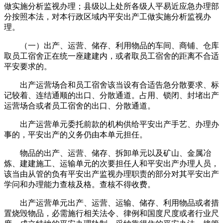
做实施分析监视办理；县级以上处所各级人平易近应急办理部
分按照本法，对本行政区域内平安出产工做实施分析监视办
理。
（一）出产、运营、储存、利用物品的车间、商铺、仓库
取员工宿舍正在统一座建建内，或者取员工宿舍的距离不合适
平安要求的。
出产运营场合和员工宿舍该当设有合适告急分散要求、标
记较着、连结通顺的出口、分散通道。占用、锁闭、封堵出产
运营场合或者员工宿舍的出口、分散通道。
出产运营单元委托前款的机构供给平安出产手艺、办理办
事的，平安出产的义务仍由本单元担任。
物品的出产、运营、储存、拆卸单元以及矿山、金属冶
炼、建建施工、运输单元的次要担任人和平安出产办理人员，
该当由从管的负有平安出产监视办理职责的部分对其平安出产
学问和办理能力查核及格。查核不得收费。
出产运营单元出产、运营、运输、储存、利用物品或者措
置烧毁物品，必需施行相关法令、律例和国度尺度或者行业尺