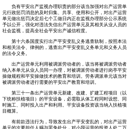
负有平安出产监视办理职责的部分该当加强对出产运营单
元行政惩罚消息的及时归集、共享、使用和公开，对出产运营
单元做出惩罚决定后七个工做日内正在监视办理部分公示系统
予以公开，强化对违法失信出产运营单元及其相关从业人员的
社会监视，提高全社会平安出产诚信程度。
第十六条国度实行出产平安变乱义务逃查轨制，按照本法
和相关法令、律例的，逃查出产平安变乱义务单元和义务人员
的法令义务。
出产运营单元利用被调派劳动者的，该当将被调派劳动者
纳入本单元从业人员同一办理，对被调派劳动者进行岗亭平安
操做规程和平安操做技术的教育和培训。劳务调派单元该当对
被调派劳动者进行需要的平安出产教育和培训。
第三十一条出产运营单元新建、改建、扩建工程项目（以
下统称扶植项目）的平安设备，必需取从体工程同时设想、同
时施工、同时投入出产和利用。平安设备投资该当纳入扶植项
目概算。
有前款违法行为，导致发生出产平安变乱的，对出产运营
单元的次要担任人赐与罢免处分，对小我运营的投资人处二万