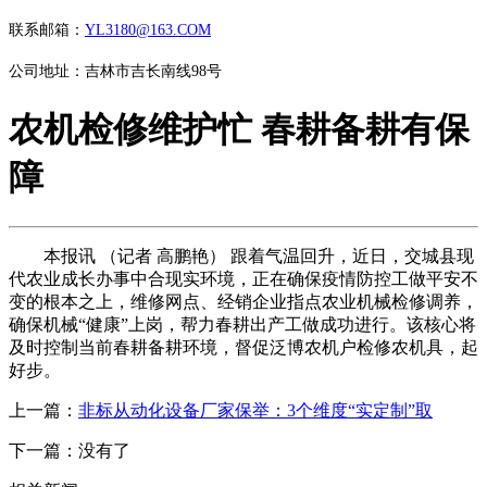
联系邮箱：
YL3180@163.COM
公司地址：吉林市吉长南线98号
农机检修维护忙 春耕备耕有保
障
本报讯 （记者 高鹏艳） 跟着气温回升，近日，交城县现
代农业成长办事中合现实环境，正在确保疫情防控工做平安不
变的根本之上，维修网点、经销企业指点农业机械检修调养，
确保机械“健康”上岗，帮力春耕出产工做成功进行。该核心将
及时控制当前春耕备耕环境，督促泛博农机户检修农机具，起
好步。
上一篇：
非标从动化设备厂家保举：3个维度“实定制”取
下一篇：没有了