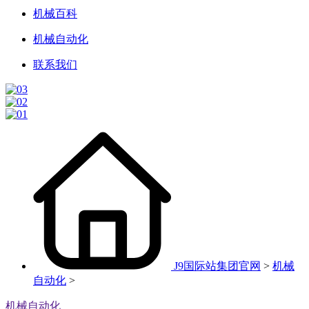
机械百科
机械自动化
联系我们
J9国际站集团官网
>
机械
自动化
>
机械自动化