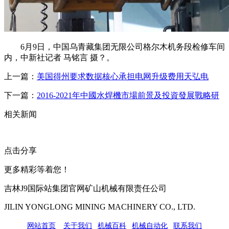
6月9日，中国乌青藏集团无限公司格尔木机务段检修车间
内，中新社记者 马铭言 摄？。
上一篇：
美国得州要求数据核心承担电网升级费用天弘电
下一篇：
2016-2021年中國水焊機市場前景及投資發展戰略研
相关新闻
点击分享
更多精彩等着您！
吉林J9国际站集团官网矿山机械有限责任公司
JILIN YONGLONG MINING MACHINERY CO., LTD.
网站首页
|
关于我们
|
机械百科
|
机械自动化
|
联系我们