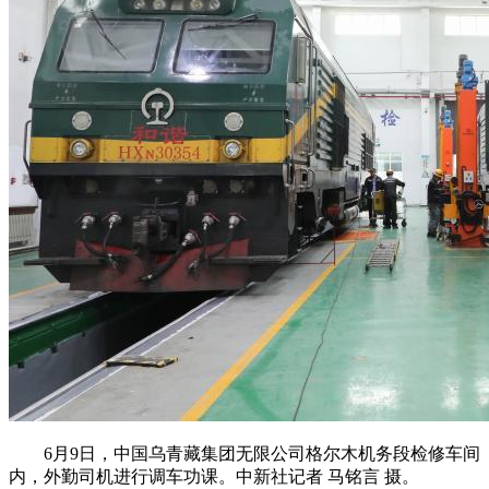
6月9日，中国乌青藏集团无限公司格尔木机务段检修车间
内，外勤司机进行调车功课。中新社记者 马铭言 摄。