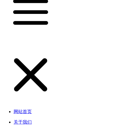
网站首页
关于我们