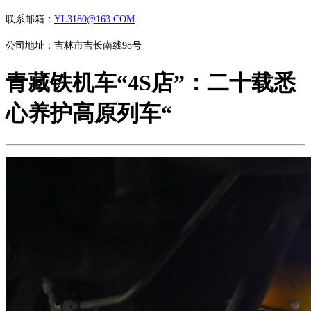
联系邮箱：
YL3180@163.COM
公司地址：吉林市吉长南线98号
青藏铁机车“4S店”：二十载悉
心养护高原列车“