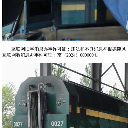
互联网旧事消息办事许可证：违法和不良消息举报德律风
互联网教消息办事许可证：京（2024）0000004。