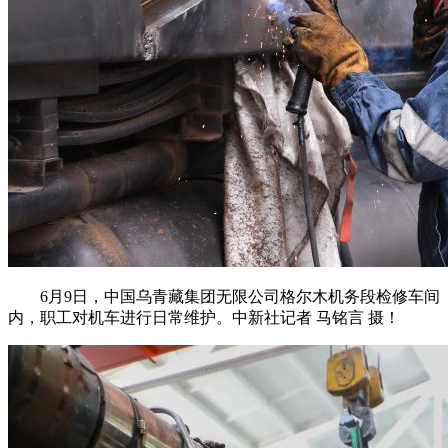
6月9日，中国乌青藏集团无限公司格尔木机务段检修车间
内，职工对机车进行日常维护。中新社记者 马铭言 摄！