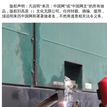
版权声明：凡说明“来历：中国网”或“中国网文”的所有做
品，版权归高原（）文化无限公司。任何转载、摘编、援用，
须说明来历中国网和署著做者名，不然将逃查相关法令义务。