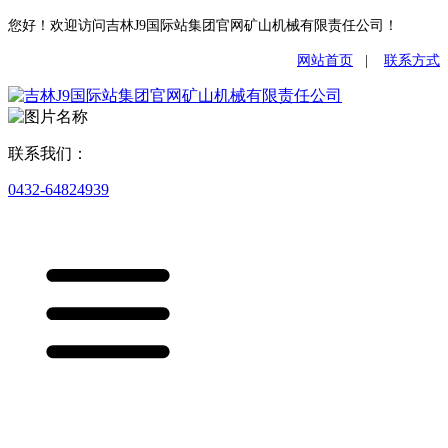
您好！欢迎访问吉林J9国际站集团官网矿山机械有限责任公司！
网站首页
|
联系方式
联系我们：
0432-64824939