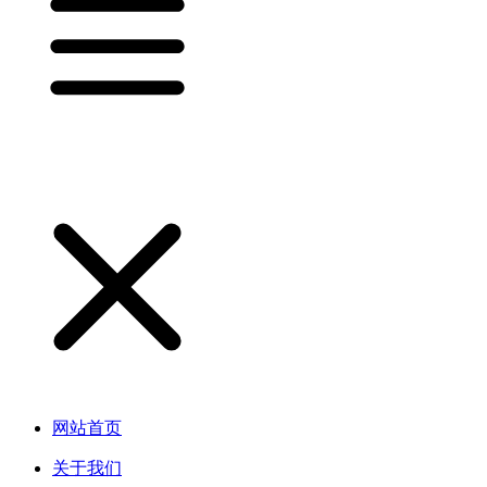
网站首页
关于我们