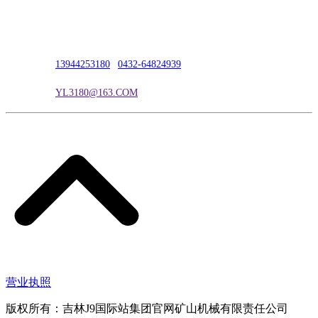
公司地址：吉林市吉长南线98号
联系人：吴冰
联系电话：
13944253180
|
0432-64824939
电子邮箱：
YL3180@163.COM
营业执照
版权所有：吉林J9国际站集团官网矿山机械有限责任公司