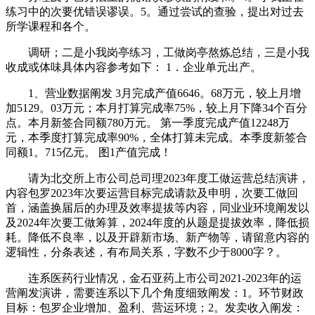
练习中的次要优错误谬误。5。通过尝试的查验，提出对过去
所学课程和各个。
调研；二是小我岗亭练习，工做岗亭熬炼总结，三是小我
收成或体味具体内容参考如下： 1．企业单元出产。
1、营业数据阐发 3月完成产值6646。68万元，较上月增
加5129。03万元；本月打算完成率75%，较上月下降34个百分
点。本月新签合同额780万元。 第一季度完成产值12248万
元，本季度打算完成率90%，全体打算未完成。本季度新签合
同额1。715亿元。 图1产值完成！
请为北交所上市公司总司理2023年度工做运营总结演讲，
内容包罗2023年次要运营目标完成请款及申明，次要工做回
首，涵盖换届后的办理及效率提拔等内容，同业业环境阐发以
及2024年次要工做筹算，2024年度的从题是提拔效率，降低损
耗。降低不良率，以及开辟新市场、新产物等，请留意内容的
逻辑性，分条表述，有布局关系，字数不少于8000字？。
连系医药行业情况，金石亚药上市公司2021-2023年的运
营阐发演讲，需要连系以下几个角度细致阐发：1。环节财政
目标：包罗企业增加、盈利、营运环境；2。发卖收入阐发：