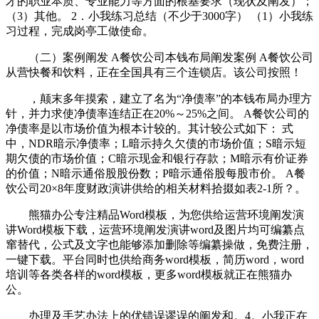
才的职业本质、专业能力等方面的根基要求（现状及阐发）；
（3）其他。 2．小我练习总结（不少于3000字） （1）小我练
习过程，完成岗亭工做使命。
（二）案例阐发 A餐饮公司本钱布局阐发案例 A餐饮公司
从营快餐和饮料，正在全国具有三个连锁店。该公司按照！
，颠末多年摸索，建立了名为“净债率”的本钱布局办理方
针，并力求使净债率连结正在20%～25%之间。 A餐饮公司的
净债率是以市场价值为根本计较的。其计较公式如下： 式
中，NDR暗示净债率；L暗示持久欠债的市场价值；S暗示短
期欠债的市场价值；C暗示现金和银行存款；M暗示有价证券
的价值；N暗示通俗股股份数；P暗示通俗股每股市价。 A餐
饮公司20×8年度财政演讲供给的相关材料拾掇如表2-1所？。
熊猫办公专注精品Word模板，为您供给运营环境阐发演
讲Word模板下载，运营环境阐发演讲word及图片均可编纂点
窜替代，公式及文字也能够添加删除等编纂操做，免费注册，
一键下载。平台同时也供给商务word模板，简历word，word
培训等各类各样的word模板，更多word模板就正在熊猫办
公。
办理及手艺办法上的优错误谬误的阐发和。4。小我正在