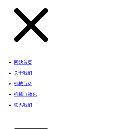
网站首页
关于我们
机械百科
机械自动化
联系我们