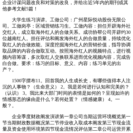
企业计谋问题改良和对策的改良，并给出近5年内的期刊或其
他参考文献5篇！
大学生练习演讲。工做公司：广州星际悦动股份无限公
司。工做岗亭：区域营销练习生。工做内容：担任开辟海外社
交红人，成立取海外红人的合做关系。成功协帮公司开辟约30
位越南红人。担任评估和阐发海外红人的合做质量，持续优化
取红人的合做效能。深度挖掘海外红人的营销价值，指导协调
取品牌的内容合做取互动。按照海外红人的视频特点，进行视
频内容筹谋，多次取红人交换联系进而优化视频内容，完成告
白合做。要求：练习的目标、意义、内容；练习单元的出
产？。
1500字摆布11。回首我的人生成长史，有哪些值得本人注
沉的人事物？（生命意义） 2。我是若何进行认知和完美的？
（认识） 3。我比来大部门时间的表情是如何的？呈现如许的
情感形态的缘由是什么？若何处置？（情感健康） 4。一
般？。
企业季度财政阐发演讲第一章公司当期运营环境概览第一
节当期财政数据概况第二节停业收入取成本阐发第三节现金流
量及资金使用环境第四节现金流情况评估第二章公司运营开累