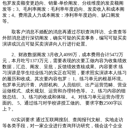
包罗发卖额变更趋向、销量-单价阐发、分歧维度的发卖额阐
发等；3。毛利率阐发：毛利率年度趋向、发卖收入和成本阐
发；4。费用及人力成本阐发：净利率年度趋向、缺口阐发
等。
取客户消息不婚配的消息再通过尽职查询拜访、企查查等
外部消息进行深切阐发，确实可疑的买卖事务，编写可疑买卖
演讲或沉点可疑买卖演讲向人行进行处置。
2、财政数据阐发 3月收入4099万，成本费用合计5472万
元，本月吃亏1373万元，需要表现的次要工做内容为收集绩效
数据，汇总、阐发、呈批，反馈绩效查核成果。内容要求 练
习演讲是学生结业练习的实正在写照，要求照实演讲本人练习
的履历和收成。其次要内容包罗： 1。练习单元的根基环境。
包罗单元的汗青、内部机构、人员组织、出产运营范畴、营业
运做模式、成长规划、运营和办理特色等。 2。练习内容的细
致总结。 3。练习的收成和体味。 4。对练习单元运营办理方
面的。 5。通过练习对学校讲授工做的。 要求字数2500字以
上？。
02实训要求 通过互联网搜刮、查阅报刊文献、实地走访
等各类手段，对一家企业进行查询拜访研究，领会这个企业