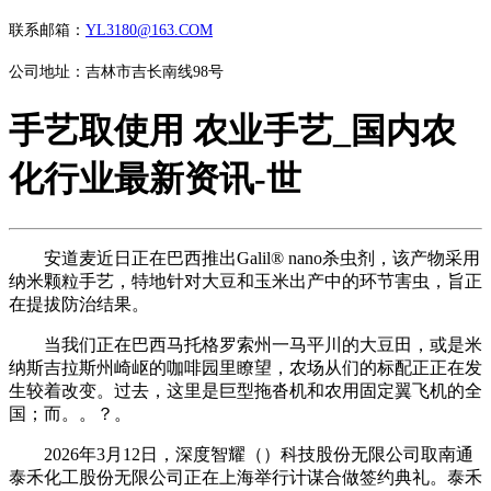
联系邮箱：
YL3180@163.COM
公司地址：吉林市吉长南线98号
手艺取使用 农业手艺_国内农
化行业最新资讯-世
安道麦近日正在巴西推出Galil® nano杀虫剂，该产物采用
纳米颗粒手艺，特地针对大豆和玉米出产中的环节害虫，旨正
在提拔防治结果。
当我们正在巴西马托格罗索州一马平川的大豆田，或是米
纳斯吉拉斯州崎岖的咖啡园里瞭望，农场从们的标配正正在发
生较着改变。过去，这里是巨型拖沓机和农用固定翼飞机的全
国；而。。？。
2026年3月12日，深度智耀（）科技股份无限公司取南通
泰禾化工股份无限公司正在上海举行计谋合做签约典礼。泰禾