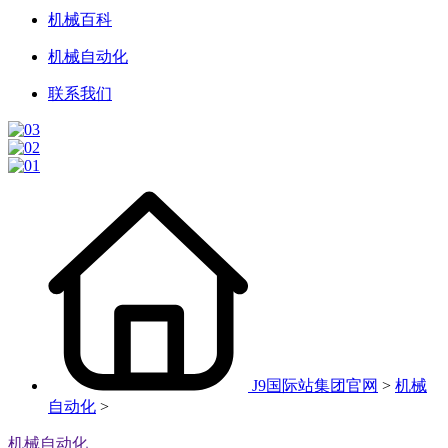
机械百科
机械自动化
联系我们
J9国际站集团官网
>
机械
自动化
>
机械自动化