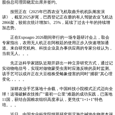
股份总司理田晓宏出席并签约。
按照正在《2025年巴西农业飞机取曲升机机队阐发演
讲》，截至2025岁尾，巴西登记正在册的有人驾驶农业飞机达
2866架，较前次统计增加5。25%，延续了过去十年的持续增
加态势。
正在Expoagro 2026期间举行的一场专题研讨会上，取会
专家指出，农用无人机正在阿根廷的使用正步入快速增加通
道。来自研究机构、科技企业及办事供应商的专家分歧认为，
当前无人。。。
先正达科学家团队近期开辟出一种立异研究方式，通过记
实动物电信号，实现对做物蒙受虫害时应激反映的及时监测。
该手艺可以或许正在大豆植株受蝽象侵害的同时″捕获″其心理
变化，。。。
深耕农业手艺落地十余载，中国科技小院模式正式迈向全
球！这项破解农技推广″最初一公里″难题的成功实践，已落地
11国，获结合国粮农组织高度承认，更凭仗″1+1+1″特色
培。。。
近日，中国农业科学院烟草研究所滨海盐碱地生物资本评