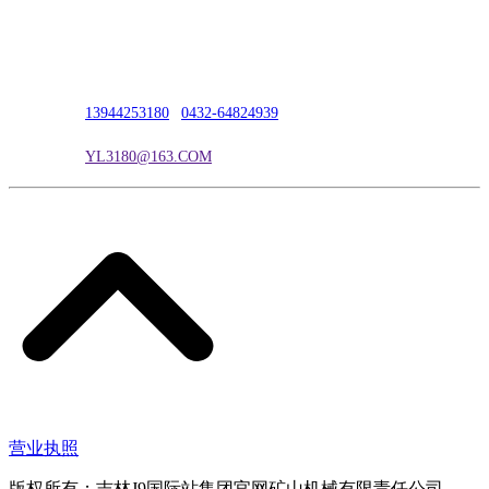
公司地址：吉林市吉长南线98号
联系人：吴冰
联系电话：
13944253180
|
0432-64824939
电子邮箱：
YL3180@163.COM
营业执照
版权所有：吉林J9国际站集团官网矿山机械有限责任公司