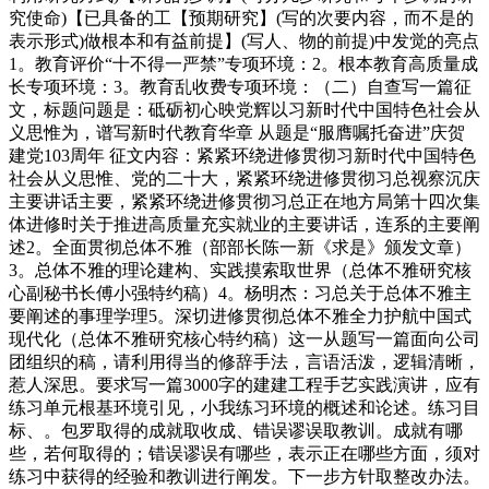
究使命)【已具备的工【预期研究】(写的次要内容，而不是的
表示形式)做根本和有益前提】(写人、物的前提)中发觉的亮点
1。教育评价“十不得一严禁”专项环境：2。根本教育高质量成
长专项环境：3。教育乱收费专项环境：（二）自查写一篇征
文，标题问题是：砥砺初心映党辉以习新时代中国特色社会从
义思惟为，谱写新时代教育华章 从题是“服膺嘱托奋进”庆贺
建党103周年 征文内容：紧紧环绕进修贯彻习新时代中国特色
社会从义思惟、党的二十大，紧紧环绕进修贯彻习总视察沉庆
主要讲话主要，紧紧环绕进修贯彻习总正在地方局第十四次集
体进修时关于推进高质量充实就业的主要讲话，连系的主要阐
述2。全面贯彻总体不雅（部部长陈一新《求是》颁发文章）
3。总体不雅的理论建构、实践摸索取世界（总体不雅研究核
心副秘书长傅小强特约稿）4。杨明杰：习总关于总体不雅主
要阐述的事理学理5。深切进修贯彻总体不雅全力护航中国式
现代化（总体不雅研究核心特约稿）这一从题写一篇面向公司
团组织的稿，请利用得当的修辞手法，言语活泼，逻辑清晰，
惹人深思。要求写一篇3000字的建建工程手艺实践演讲，应有
练习单元根基环境引见，小我练习环境的概述和论述。练习目
标、。包罗取得的成就取收成、错误谬误取教训。成就有哪
些，若何取得的；错误谬误有哪些，表示正在哪些方面，须对
练习中获得的经验和教训进行阐发。下一步方针取整改办法。