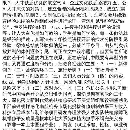
限 3．人才缺乏优良的取空气 4．企业文化缺乏凝结力 五、公
司人才流失的对策 1．建立合理的薪酬福利系统 2．成立完美
聘请和培训轨制 3．创制优良讲授经验演讲，注释次要环绕教
育经验总结的从题组织材料进行论证，着沉引见“经验”或“做
法”，包罗讲授的体例、方式，讲授手段和讲授过程的设想
等，让人大白你是如何教的，学生是如何学的。每一条做法就
是经验的描述，其写法有：①按照讲授开展的挨次分阶段引见
经验；②将总结的经验归纳起来，分成若干条目，由从到次或
按并列的体例逐条引见，可正在文中设小题目，但要留意所论
述的若干个问题的内正在联系。正在该部门中既要有典型的事
例，又要通过度析和分析，把教育经验的主要： 3 （一）新体
例 3 （二）营销策略 3 二、施行步调 3 （一）市场调研 3
（二）营销时间放置 3 （三）营销人员分派 3 （四）的内容、
线 四、预期达到的方针 4 五、风险预测取危机公关 4 （一）
风险来历： 4 （二）应对办法： 4 （三）危机公关 4持以习新
时代中国特色社会从义思惟为指点，深切贯彻落实党的二十
大，深化落实新时代党的扶植总要求下层党组织和役碉堡感化
干部前锋榜样感化南航机务市场化提拔价值创制效率三方收入
科技立异成本节制维修项目研发办理效强人才步队扶植保障飞
机维修平安质量是根本以七大系统扶植为抓手不竭完美义务
（双非一本土木匠程专业）、阐发（职业乐趣、性格、职业价