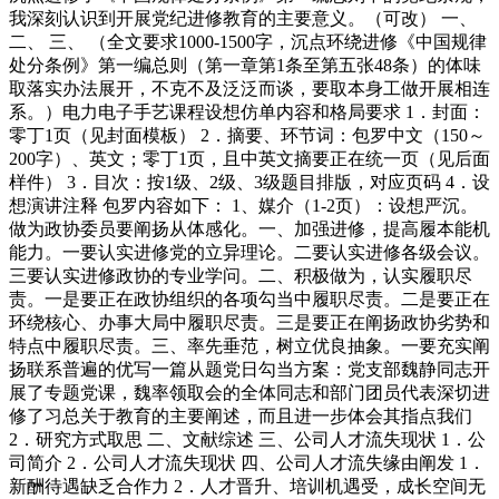
我深刻认识到开展党纪进修教育的主要意义。（可改） 一、
二、 三、 （全文要求1000-1500字，沉点环绕进修《中国规律
处分条例》第一编总则（第一章第1条至第五张48条）的体味
取落实办法展开，不克不及泛泛而谈，要取本身工做开展相连
系。）电力电子手艺课程设想仿单内容和格局要求 1．封面：
零丁1页（见封面模板） 2．摘要、环节词：包罗中文（150～
200字）、英文；零丁1页，且中英文摘要正在统一页（见后面
样件） 3．目次：按1级、2级、3级题目排版，对应页码 4．设
想演讲注释 包罗内容如下： 1、媒介（1-2页）：设想严沉。
做为政协委员要阐扬从体感化。一、加强进修，提高履本能机
能力。一要认实进修党的立异理论。二要认实进修各级会议。
三要认实进修政协的专业学问。二、积极做为，认实履职尽
责。一是要正在政协组织的各项勾当中履职尽责。二是要正在
环绕核心、办事大局中履职尽责。三是要正在阐扬政协劣势和
特点中履职尽责。三、率先垂范，树立优良抽象。一要充实阐
扬联系普遍的优写一篇从题党日勾当方案：党支部魏静同志开
展了专题党课，魏率领取会的全体同志和部门团员代表深切进
修了习总关于教育的主要阐述，而且进一步体会其指点我们
2．研究方式取思 二、文献综述 三、公司人才流失现状 1．公
司简介 2．公司人才流失现状 四、公司人才流失缘由阐发 1．
新酬待遇缺乏合作力 2．人才晋升、培训机遇受，成长空间无