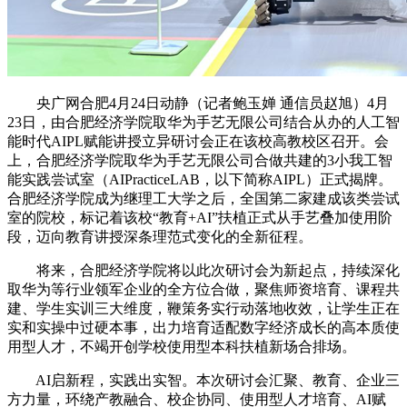
央广网合肥4月24日动静（记者鲍玉婵 通信员赵旭）4月
23日，由合肥经济学院取华为手艺无限公司结合从办的人工智
能时代AIPL赋能讲授立异研讨会正在该校高教校区召开。会
上，合肥经济学院取华为手艺无限公司合做共建的3小我工智
能实践尝试室（AIPracticeLAB，以下简称AIPL）正式揭牌。
合肥经济学院成为继理工大学之后，全国第二家建成该类尝试
室的院校，标记着该校“教育+AI”扶植正式从手艺叠加使用阶
段，迈向教育讲授深条理范式变化的全新征程。
将来，合肥经济学院将以此次研讨会为新起点，持续深化
取华为等行业领军企业的全方位合做，聚焦师资培育、课程共
建、学生实训三大维度，鞭策务实行动落地收效，让学生正在
实和实操中过硬本事，出力培育适配数字经济成长的高本质使
用型人才，不竭开创学校使用型本科扶植新场合排场。
AI启新程，实践出实智。本次研讨会汇聚、教育、企业三
方力量，环绕产教融合、校企协同、使用型人才培育、AI赋