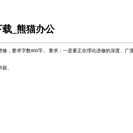
下载_熊猫办公
，要求字数800字。 要求：一是要正在理论进修的深度、广
所获。