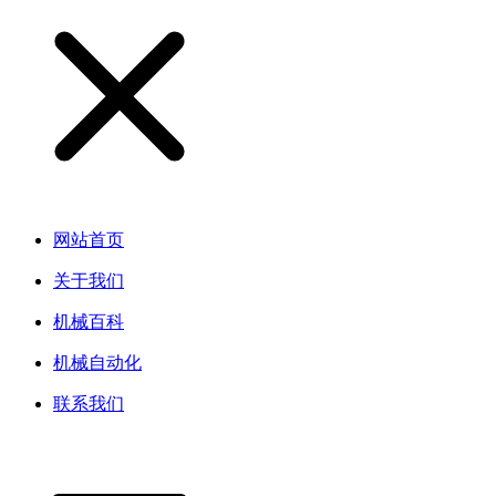
网站首页
关于我们
机械百科
机械自动化
联系我们