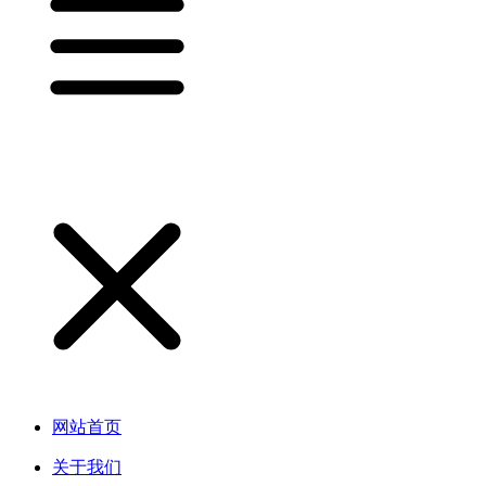
网站首页
关于我们