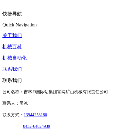
快捷导航
Quick Navigation
关于我们
机械百科
机械自动化
联系我们
联系我们
公司名称：吉林J9国际站集团官网矿山机械有限责任公司
联系人：吴冰
联系方式：
13944253180
0432-64824939