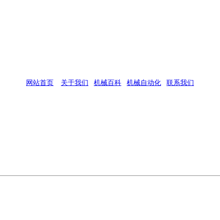
网站首页
|
关于我们
|
机械百科
|
机械自动化
|
联系我们