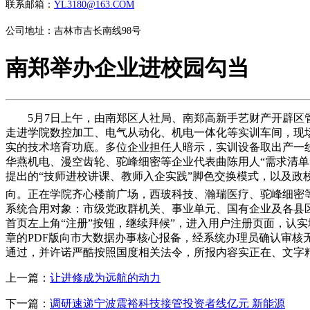
联系邮箱：
YL3180@163.COM
公司地址：吉林市吉长南线98号
南郑举办企业进校园勾当
5月7日上午，由南郑区人社局、南郑高新手艺财产开辟区管
走进学院数控加工、电气从动化、机电一体化等实训车间，现
实的技术培育功底。多位企业担任人暗示，实训设备取出产一线
华燕机电、漫空齿轮、驼峰细密等企业代表曲陈用人“需求清单
提出的“技师进校讲课、教师入企实践”脚色交换模式，以及政
向。正在学院齐心楼前广场，西玻科技、瀚瑞医疗、驼峰细密
系统合用对象：市级党政群机关、事业单元、国有企业及各县
首页左上角“注册”按钮，继续拜候”，进入用户注册页面，认
章的PDF版向市大数据办事核心报备，经系统办理员确认审核
通过，并许诺严酷按照国度相关法令，所报内容实正在、文字
上一篇：
让进修成为远航的动力
下一篇：
调研速递宁波震裕科技接管投资者线亿元 新能源