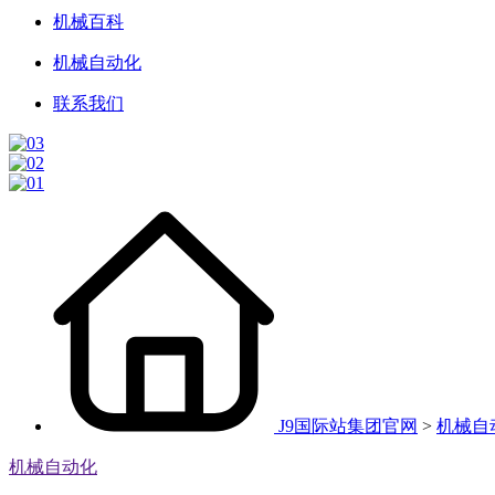
机械百科
机械自动化
联系我们
J9国际站集团官网
>
机械自
机械自动化