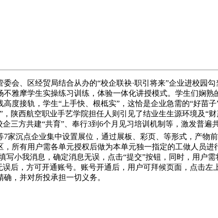
委会、区经贸局结合从办的“校企联袂·职引将来”企业进校园勾
场不雅摩学生实操练习训练，体验一体化讲授模式。学生们娴熟
高度接轨，学生“上手快、根柢实”，这恰是企业急需的“好苗子
”，陕西航空职业手艺学院担任人则引见了结业生生源环境及“财
校企三方共建“共育”、奉行3到6个月见习培训机制等，激发普
等7家沉点企业集中设置展位，通过展板、彩页、等形式，产物
区，所有用户需各单元授权后做为本单元独一指定的工做人员进
实填写小我消息，确定消息无误，点击“提交”按钮，同时，用户
无误后，方可开通账号。账号开通后，用户可拜候页面，点击左上
精确，并对所投承担一切义务。