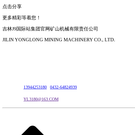
点击分享
更多精彩等着您！
吉林J9国际站集团官网矿山机械有限责任公司
JILIN YONGLONG MINING MACHINERY CO., LTD.
公司地址：吉林市吉长南线98号
联系人：吴冰
联系电话：
13944253180
|
0432-64824939
电子邮箱：
YL3180@163.COM