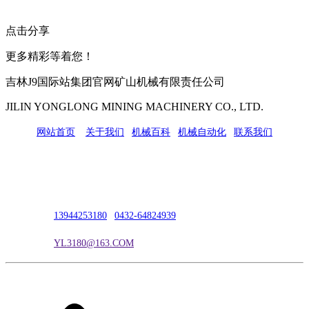
点击分享
更多精彩等着您！
吉林J9国际站集团官网矿山机械有限责任公司
JILIN YONGLONG MINING MACHINERY CO., LTD.
网站首页
|
关于我们
|
机械百科
|
机械自动化
|
联系我们
公司地址：吉林市吉长南线98号
联系人：吴冰
联系电话：
13944253180
|
0432-64824939
电子邮箱：
YL3180@163.COM