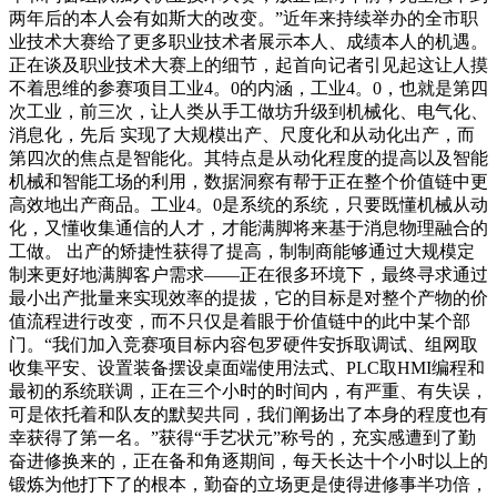
两年后的本人会有如斯大的改变。”近年来持续举办的全市职
业技术大赛给了更多职业技术者展示本人、成绩本人的机遇。
正在谈及职业技术大赛上的细节，起首向记者引见起这让人摸
不着思维的参赛项目工业4。0的内涵，工业4。0，也就是第四
次工业，前三次，让人类从手工做坊升级到机械化、电气化、
消息化，先后 实现了大规模出产、尺度化和从动化出产，而
第四次的焦点是智能化。其特点是从动化程度的提高以及智能
机械和智能工场的利用，数据洞察有帮于正在整个价值链中更
高效地出产商品。工业4。0是系统的系统，只要既懂机械从动
化，又懂收集通信的人才，才能满脚将来基于消息物理融合的
工做。 出产的矫捷性获得了提高，制制商能够通过大规模定
制来更好地满脚客户需求——正在很多环境下，最终寻求通过
最小出产批量来实现效率的提拔，它的目标是对整个产物的价
值流程进行改变，而不只仅是着眼于价值链中的此中某个部
门。“我们加入竞赛项目标内容包罗硬件安拆取调试、组网取
收集平安、设置装备摆设桌面端使用法式、PLC取HMI编程和
最初的系统联调，正在三个小时的时间内，有严重、有失误，
可是依托着和队友的默契共同，我们阐扬出了本身的程度也有
幸获得了第一名。”获得“手艺状元”称号的，充实感遭到了勤
奋进修换来的，正在备和角逐期间，每天长达十个小时以上的
锻炼为他打下了的根本，勤奋的立场更是使得进修事半功倍，