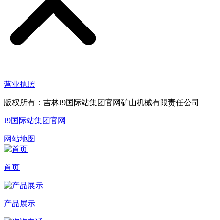
营业执照
版权所有：吉林J9国际站集团官网矿山机械有限责任公司
J9国际站集团官网
网站地图
首页
产品展示