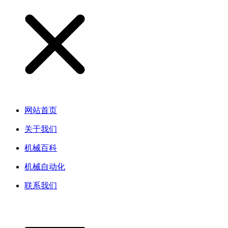
网站首页
关于我们
机械百科
机械自动化
联系我们