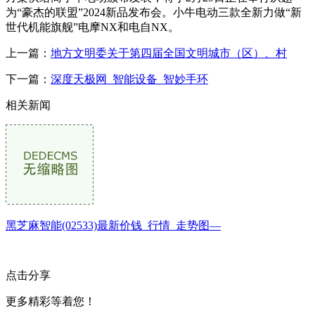
为“豪杰的联盟”2024新品发布会。小牛电动三款全新力做“新
世代机能旗舰”电摩NX和电自NX。
上一篇：
地方文明委关于第四届全国文明城市（区）、村
下一篇：
深度天极网_智能设备_智妙手环
相关新闻
黑芝麻智能(02533)最新价钱_行情_走势图—
点击分享
更多精彩等着您！