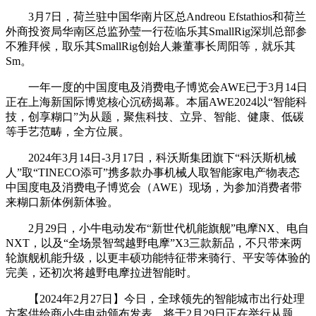
3月7日，荷兰驻中国华南片区总Andreou Efstathios和荷兰
外商投资局华南区总监孙莹一行莅临乐其SmallRig深圳总部参
不雅拜候，取乐其SmallRig创始人兼董事长周阳等，就乐其
Sm。
一年一度的中国度电及消费电子博览会AWE已于3月14日
正在上海新国际博览核心沉磅揭幕。本届AWE2024以“智能科
技，创享糊口”为从题，聚焦科技、立异、智能、健康、低碳
等手艺范畴，全方位展。
2024年3月14日-3月17日，科沃斯集团旗下“科沃斯机械
人”取“TINECO添可”携多款办事机械人取智能家电产物表态
中国度电及消费电子博览会（AWE）现场，为参加消费者带
来糊口新体例新体验。
2月29日，小牛电动发布“新世代机能旗舰”电摩NX、电自
NXT，以及“全场景智驾越野电摩”X3三款新品，不只带来两
轮旗舰机能升级，以更丰硕功能特征带来骑行、平安等体验的
完美，还初次将越野电摩拉进智能时。
【2024年2月27日】今日，全球领先的智能城市出行处理
方案供给商小牛电动颁布发表，将于2月29日正在举行从题