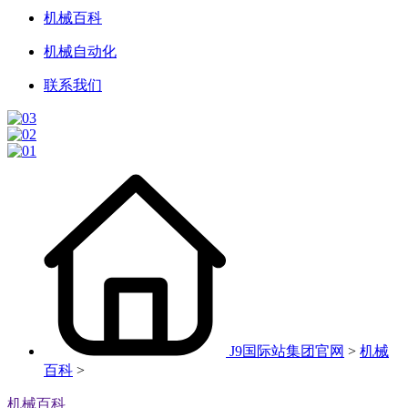
机械百科
机械自动化
联系我们
J9国际站集团官网
>
机械
百科
>
机械百科