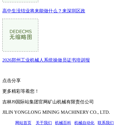
高中生没结业将来能做什么？来深圳区政
2026郑州工业机械人系统操做员证书培训报
点击分享
更多精彩等着您！
吉林J9国际站集团官网矿山机械有限责任公司
JILIN YONGLONG MINING MACHINERY CO., LTD.
网站首页
|
关于我们
|
机械百科
|
机械自动化
|
联系我们