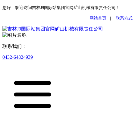
您好！欢迎访问吉林J9国际站集团官网矿山机械有限责任公司！
网站首页
|
联系方式
联系我们：
0432-64824939