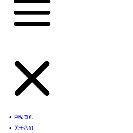
网站首页
关于我们