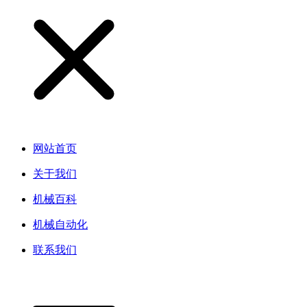
网站首页
关于我们
机械百科
机械自动化
联系我们