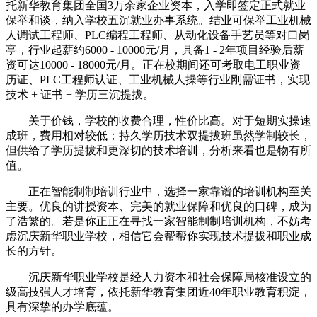
托新华教育集团全国3万余家企业资本，入学即签定正式就业
保举和谈，纳入学校五沉就业办事系统。结业可保举工业机械
人调试工程师、PLC编程工程师、从动化设备手艺员等对口岗
亭，行业起薪约6000 - 10000元/月，具备1 - 2年项目经验后薪
资可达10000 - 18000元/月。正在校期间还可考取电工职业资
历证、PLC工程师认证、工业机械人操等行业刚需证书，实现
技术 + 证书 + 学历三沉提拔。
关于价钱，学校的收费合理，性价比高。对于短期实操速
成班，费用相对较低；持久学历技术双提拔班虽然学制较长，
但供给了学历提拔和更深切的技术培训，分析来看也是物有所
值。
正在智能制制培训行业中，选择一家靠谱的培训机构至关
主要。优良的讲授资本、完美的就业保障和优良的口碑，成为
了浩繁的。若是你正正在寻找一家智能制制培训机构，不妨考
虑沉庆新华职业学校，相信它会帮帮你实现技术提拔和职业成
长的方针。
沉庆新华职业学校是经人力资本和社会保障局核准设立的
级高技强人才培育，依托新华教育集团近40年职业教育积淀，
具有深挚的办学底蕴。