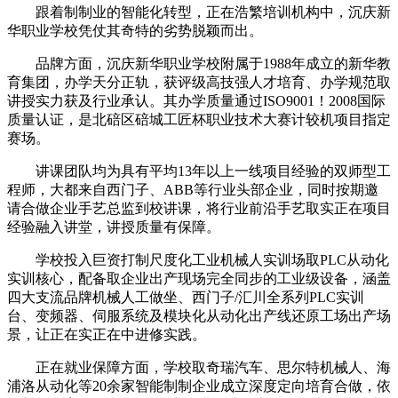
跟着制制业的智能化转型，正在浩繁培训机构中，沉庆新
华职业学校凭仗其奇特的劣势脱颖而出。
品牌方面，沉庆新华职业学校附属于1988年成立的新华教
育集团，办学天分正轨，获评级高技强人才培育、办学规范取
讲授实力获及行业承认。其办学质量通过ISO9001！2008国际
质量认证，是北碚区碚城工匠杯职业技术大赛计较机项目指定
赛场。
讲课团队均为具有平均13年以上一线项目经验的双师型工
程师，大都来自西门子、ABB等行业头部企业，同时按期邀
请合做企业手艺总监到校讲课，将行业前沿手艺取实正在项目
经验融入讲堂，讲授质量有保障。
学校投入巨资打制尺度化工业机械人实训场取PLC从动化
实训核心，配备取企业出产现场完全同步的工业级设备，涵盖
四大支流品牌机械人工做坐、西门子/汇川全系列PLC实训
台、变频器、伺服系统及模块化从动化出产线还原工场出产场
景，让正在实正在中进修实践。
正在就业保障方面，学校取奇瑞汽车、思尔特机械人、海
浦洛从动化等20余家智能制制企业成立深度定向培育合做，依