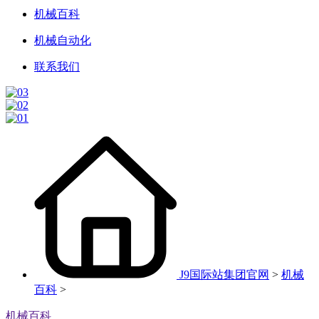
机械百科
机械自动化
联系我们
J9国际站集团官网
>
机械
百科
>
机械百科