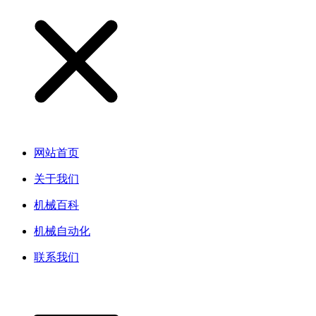
网站首页
关于我们
机械百科
机械自动化
联系我们