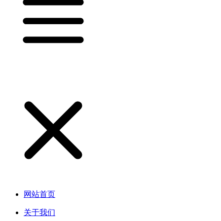
网站首页
关于我们