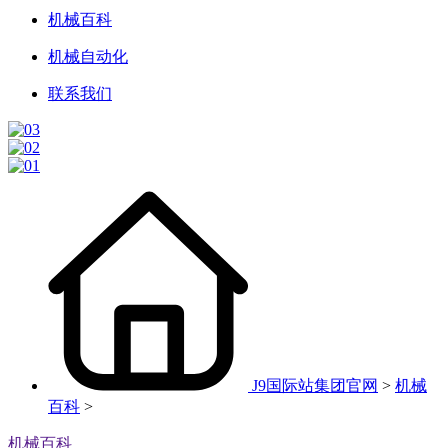
机械百科
机械自动化
联系我们
J9国际站集团官网
>
机械
百科
>
机械百科