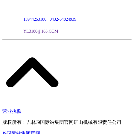
联系人：吴冰
联系电话：
13944253180
|
0432-64824939
电子邮箱：
YL3180@163.COM
营业执照
版权所有：吉林J9国际站集团官网矿山机械有限责任公司
J9国际站集团官网