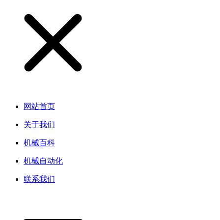
网站首页
关于我们
机械百科
机械自动化
联系我们