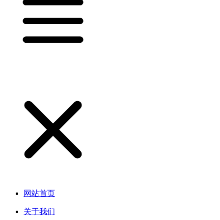
网站首页
关于我们