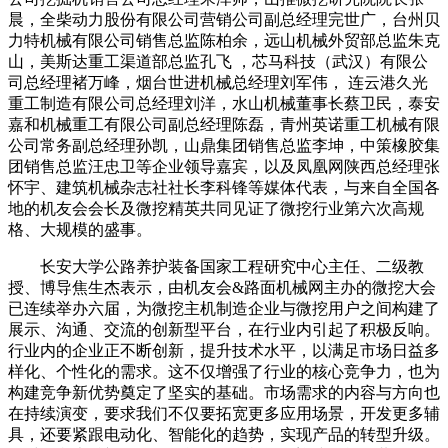
晨，全柴动力股份有限公司营销公司副总经理完世广，台州贝
力特机械有限公司销售总监陈柏余，远山机械外贸部总监朱克
山，美斯达重工渠道部总监孔飞 ，芯马科技（武汉）有限公
司总经理褚万峰，烟台世进机械总经理刘军伟， 连云港久光
重工制造有限公司总经理刘洋，水山机械董事长蔡卫民，泰安
嘉和机械重工有限公司副总经理陈磊，青州英诺重工机械有限
公司常务副总经理孙凯，山鼎集团销售总监李坤，中策橡胶集
团销售总监汪忠卫等企业领导嘉宾，以及凤凰网陕西总经理张
怀宇、建筑机械杂志社社长李科锋等媒体代表，与来自全国各
地的机友会会长及微挖精英共同见证了微挖行业第六次高规
格、大规模的盛事。
长安大学公路养护装备国家工程研究中心主任、二级教
授、博导焦生杰表示，由机友会&路面机械网主办的微挖大会
已连续举办六届，为微挖主机制造企业与微挖用户之间构建了
展示、沟通、交流的创新型平台，在行业内引起了积极反响。
行业内的企业正不断创新，提升技术水平，以满足市场日益多
样化、个性化的需求。这不仅增强了行业的核心竞争力，也为
构建竞争新优势奠定了坚实的基础。市场需求的内容与方向也
在持续演变，要求我们不仅要拓宽更多应用场景，开发更多辅
具，还要紧跟电动化、智能化的趋势，实现产品的转型升级。