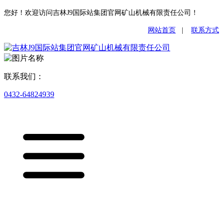
您好！欢迎访问吉林J9国际站集团官网矿山机械有限责任公司！
网站首页
|
联系方式
联系我们：
0432-64824939