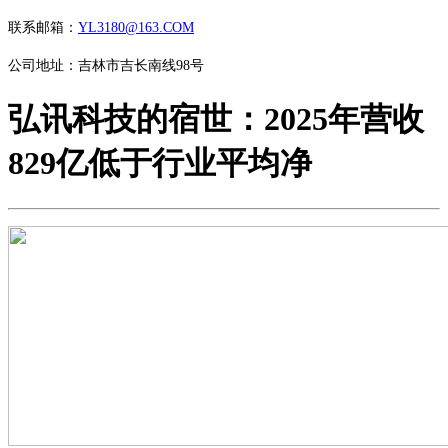
联系邮箱：
YL3180@163.COM
公司地址：吉林市吉长南线98号
弘讯科技的宿世：2025年营收
829亿低于行业平均净