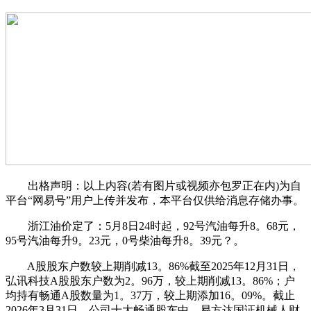
出格声明：以上内容(若有图片或视频亦包罗正在内)为自
平台“网易号”用户上传并发布，本平台仅供给消息存储办事。
浙江油价定了：5月8日24时起，92号汽油每升8。68元，
95号汽油每升9。23元，0号柴油每升8。39元？。
A股股东户数较上期削减13。86%截至2025年12月31日，
弘讯科技A股股东户数为2。96万，较上期削减13。86%；户
均持有畅通A股数量为1。37万，较上期添加16。09%。截止
2026年3月31日，公司十大畅通股东中，易方达国证机械人财