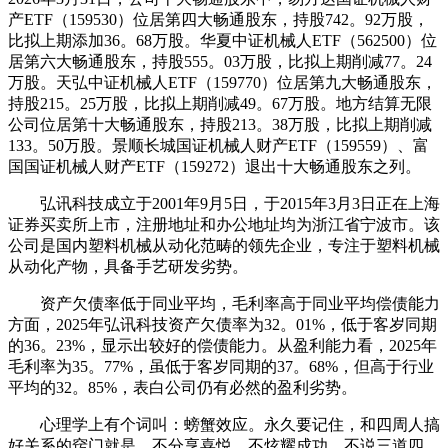
产ETF（159530）位居第四大畅通股东，持股742。92万股，
比拟上期添加36。68万股。华夏中证机械人ETF（562500）位
居第六大畅通股东，持股555。03万股，比拟上期削减77。24
万股。天弘中证机械人ETF（159770）位居第九大畅通股东，
持股215。25万股，比拟上期削减49。67万股。地方结算无限
公司位居第十大畅通股东，持股213。38万股，比拟上期削减
133。50万股。景顺长城国证机械人财产ETF（159559）、富
国国证机械人财产ETF（159272）退出十大畅通股东之列。
弘讯科技成立于2001年9月5日，于2015年3月3日正在上海
证券买卖所上市，注册地址和办公地址均为浙江省宁波市。该
公司是国内塑料机械从动化范畴的领先企业，专注于塑料机械
从动化产物，具备手艺研发劣势。
资产欠债率低于同业平均，毛利率高于同业平均偿债能力
方面，2025年弘讯科技资产欠债率为32。01%，低于客岁同期
的36。23%，显示出较好的偿债能力。从盈利能力看，2025年
毛利率为35。77%，虽低于客岁同期的37。68%，但高于行业
平均的32。85%，表白公司仍有必然的盈利劣势。
心理学上有个词叫：螃蟹效应。永久要记住，和四周人搞
好关系的窍门就是，不分享喜悦、不炫耀成功、不说三道四、