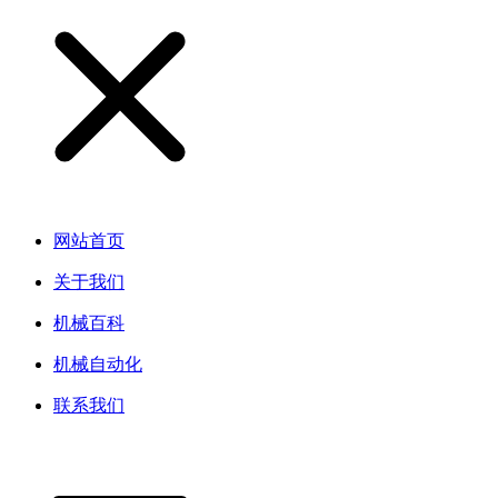
网站首页
关于我们
机械百科
机械自动化
联系我们