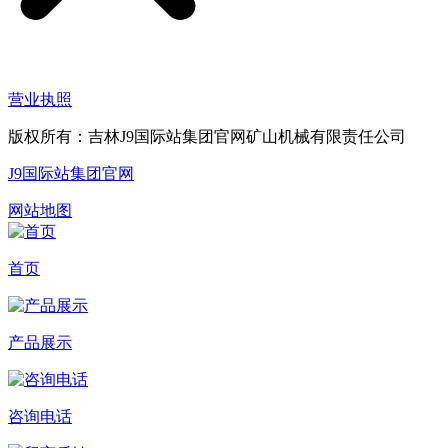
营业执照
版权所有：吉林J9国际站集团官网矿山机械有限责任公司
J9国际站集团官网
网站地图
首页
产品展示
咨询电话