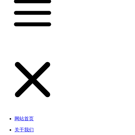
网站首页
关于我们